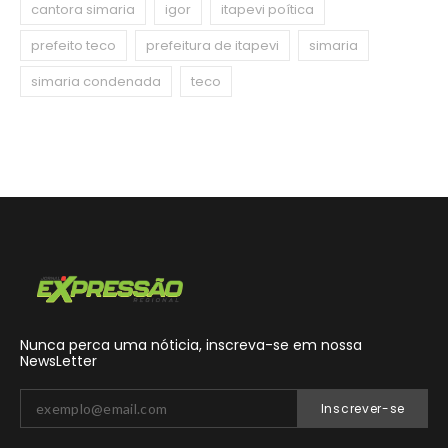
cantora simaria
igor
itapevi poítica
prefeito teco
prefeitura de itapevi
simaria
simaria condenada
teco
Nunca perca uma nóticia, inscreva-se em nossa
NewsLetter
Inscrever-se