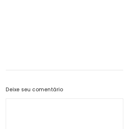
Projeto “O Samba da Casa 26” chega a
Itapevi para valorizar a música autoral e
fortalecer a cultura local
06/08/2026
/
No Comments
Nascida na residência do senhor Araken, iniciativa reunirá samba,
pagode, bolero e outras vertentes musicais em…
Deixe seu comentário