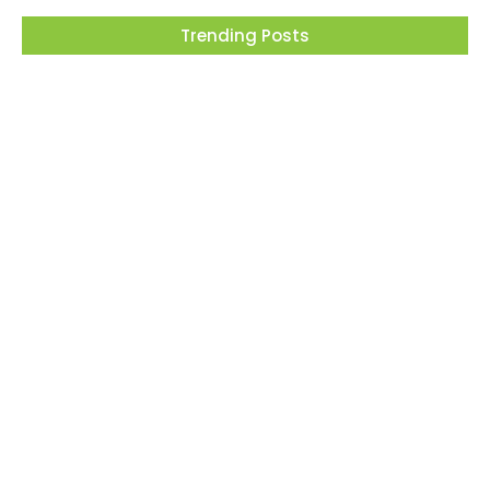
Trending Posts
Projeto “O Samba da Casa 26” chega a
Itapevi para valorizar a música autoral e
fortalecer a cultura local
06/08/2026