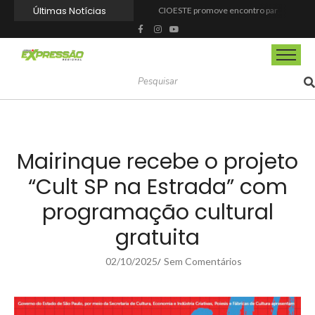
Últimas Notícias
CIOESTE promove encontro para fortalecer liderança feminina, conexões e transformação social
Programa Viagem Literária incentiva leitura e encanta alunos da rede municipal de Itapevi
Ferrari F355 do Anderson Dick é a mais nova atração do Parque Dream Car de São Roque (SP)
Fundação de Barueri amplia política de inclusão e lança novo projeto educacional
Projeto “O Samba da Casa 26” chega a Itapevi para valorizar a música autoral e fortalecer a cultura local
Itapevi melhora nota no IDEB 2025 e registra maior evolução educacional da região
Prefeitura de Mairinque promove palestra em alusão ao Agosto Lilás no CRAS Vila Barreto
Banco do Povo Paulista oferece crédito para impulsionar empreendedores de Mairinque
GCM de Mairinque prende três pessoas em flagrante por furto de cabos telefônicos após monitoramento do COI
Mairinque conquista título no Torneio de Vôlei Adaptado Feminino 45+
Mairinque recebe o projeto
“Cult SP na Estrada” com
programação cultural
gratuita
02/10/2025
Sem Comentários
/