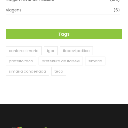
Viagens
(6)
Tags
cantora simaria
igor
itapevi poítica
prefeito teco
prefeitura de itapevi
simaria
simaria condenada
teco