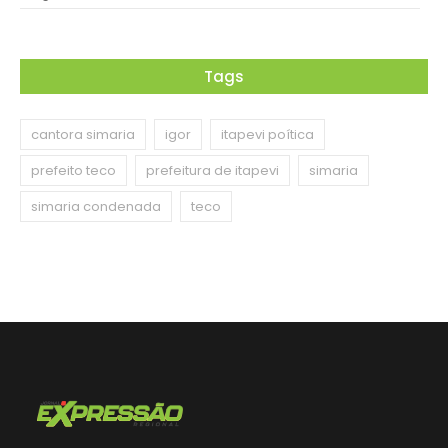
Tags
cantora simaria
igor
itapevi poítica
prefeito teco
prefeitura de itapevi
simaria
simaria condenada
teco