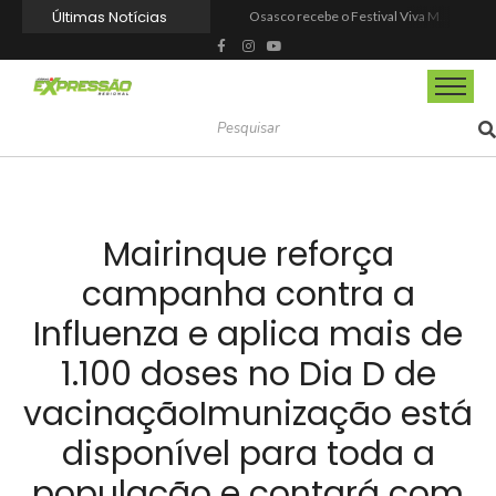
Últimas Notícias
Osasco recebe o Festival Viva México com gastronomia, música e cultura mexicana nos dias 15 e 16 de agosto
Espetáculo “Nunca Desista de Seus Sonhos”, baseado na obra de Augusto Cury, chega a Osasco para apresentação única no Teatro Glória Giglio
Barueri entrega Espaço Motoboy em Aldeia da Serra com estrutura, segurança e dignidade aos profissionais
Prefeitura de Barueri dá posse a novos agentes comunitários de saúde
Barueri recebe este mês projeto que transforma cinema em ferramenta de educação ambiental
Prefeitura de Barueri realiza ampla reforma no Parque Taddeo Cananéia
Barueri ganhará novo Centro Comunitário no Vale do Sol
Dia Nacional da Saúde reforça a importância da prevenção e do autocuidado em Mairinque
Agosto Lilás leva ações de proteção às mulheres para os bairros de Itapevi
Dia dos Pais tem tributo a Charlie Brown Jr e lembrança especial em Vargem Grande Paulista
Mairinque reforça
campanha contra a
Influenza e aplica mais de
1.100 doses no Dia D de
vacinaçãoImunização está
disponível para toda a
população e contará com