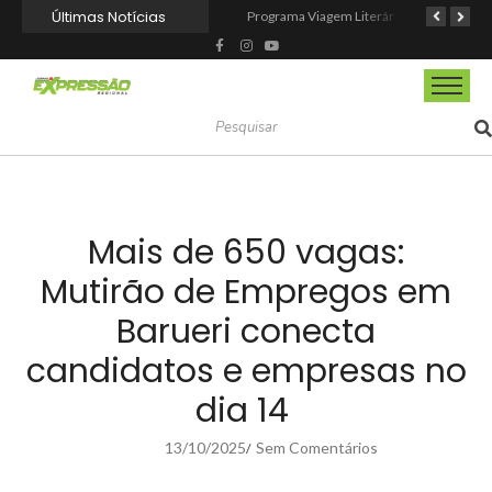
Últimas Notícias
CIOESTE promove encontro para fortalecer liderança feminina, conexões e transformação social
Programa Viagem Literária incentiva leitura e encanta alunos da rede municipal de Itapevi
Ferrari F355 do Anderson Dick é a mais nova atração do Parque Dream Car de São Roque (SP)
Mais de 650 vagas:
Mutirão de Empregos em
Barueri conecta
candidatos e empresas no
dia 14
13/10/2025
Sem Comentários
/