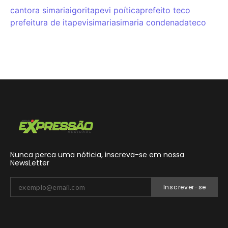
cantora simaria
igor
itapevi poítica
prefeito teco
prefeitura de itapevi
simaria
simaria condenada
teco
Nunca perca uma nóticia, inscreva-se em nossa
NewsLetter
Inscrever-se