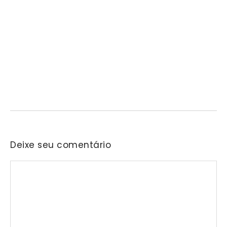
Prefeitura de Mairinque promove palestra em
alusão ao Agosto Lilás no CRAS Vila Barreto
06/08/2026
/
No Comments
Encontro busca conscientizar a população sobre a prevenção e o
enfrentamento da violência contra a mulher.…
Deixe seu comentário