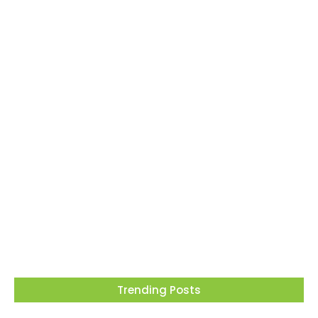
Dia dos Pais tem tributo a Charlie Brown Jr e
lembrança especial em Vargem Grande
Paulista
05/08/2026
Trending Posts