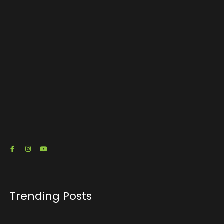
O escritório de advocacia do senador e pré-
candidato à Presidência Flávio Bolsonaro (PL-
RJ) emitiu três notas fiscais que somam R$…
23/07/2026
Trending Posts