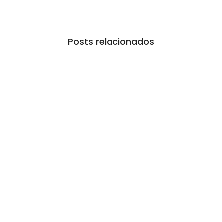
Posts relacionados
Tarifa zero impulsiona oportunidades de
negócios entre Mercosul e Singapura
06/08/2026
/
No Comments