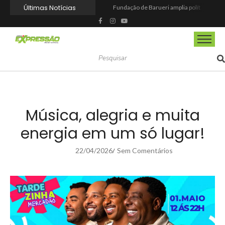
Últimas Notícias
Fundação de Barueri amplia política de inclusão e lança novo projeto educacional
Projeto “O Samba da Casa 26” chega a Itapevi para valorizar a música autoral e fortalecer a cultura local
Itapevi melhora nota no IDEB 2025 e registra maior evolução educacional da região
Prefeitura de Mairinque promove palestra em alusão ao Agosto Lilás no CRAS Vila Barreto
Banco do Povo Paulista oferece crédito para impulsionar empreendedores de Mairinque
GCM de Mairinque prende três pessoas em flagrante por furto de cabos telefônicos após monitoramento do COI
Mairinque conquista título no Torneio de Vôlei Adaptado Feminino 45+
Itapevi forma mais 120 estudantes no Programa Aluno Tutor em Tecnologia Google e alcança 944 alunos capacitados
Semana da Juventude 2026 reúne oportunidades de emprego, esporte, cultura e empreendedorismo em Itapevi
Nova StocKids será inaugurada nesta sexta-feira (7) no Shopping Vila Nova, em Itapevi
Música, alegria e muita
energia em um só lugar!
22/04/2026
Sem Comentários
/