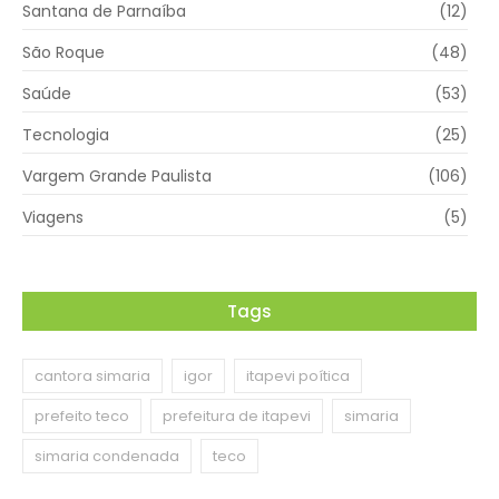
Santana de Parnaíba
(12)
São Roque
(48)
Saúde
(53)
Tecnologia
(25)
Vargem Grande Paulista
(106)
Viagens
(5)
Tags
cantora simaria
igor
itapevi poítica
prefeito teco
prefeitura de itapevi
simaria
simaria condenada
teco