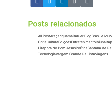
Posts relacionados
All Post
Araçariguama
Barueri
Blog
Brasil e Mu
Cotia
Cultura
Edições
Entretenimento
Ibiúna
Ita
Pirapora do Bom Jesus
Política
Santana de Pa
Tecnologia
Vargem Grande Paulista
Viagens
GCM de Mairinque prende três p
por furto de cabos telefônicos
do COI
06/08/2026
/
No Comments
Sistema de videomonitoramento foi fundamental par
recuperar o material subtr