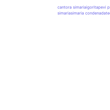
o Torneio de Vôlei
cantora simaria
igor
itapevi p
no 45+
simaria
simaria condenada
te
o Ginásio Chiquinho Bertolini e
esporte…