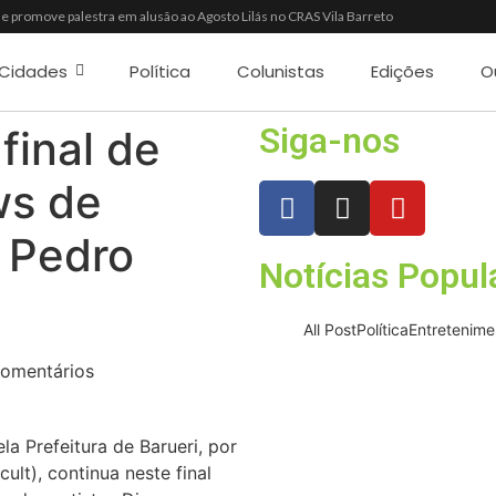
e promove palestra em alusão ao Agosto Lilás no CRAS Vila Barreto
a oferece crédito para impulsionar empreendedores de Mairinque
de três pessoas em flagrante por furto de cabos telefônicos após monitoramento 
Cidades
Política
Colunistas
Edições
O
ítulo no Torneio de Vôlei Adaptado Feminino 45+
0 estudantes no Programa Aluno Tutor em Tecnologia Google e alcança 944 alunos ca
2026 reúne oportunidades de emprego, esporte, cultura e empreendedorismo em It
Siga-nos
final de
ugurada nesta sexta-feira (7) no Shopping Vila Nova, em Itapevi
val Viva México com gastronomia, música e cultura mexicana nos dias 15 e 16 de ago
ws de
o Motoboy em Aldeia da Serra com estrutura, segurança e dignidade aos profissionai
 Pedro
Notícias Popul
All Post
Política
Entretenime
omentários
Osasco recebe 
gastronomia, música
a Prefeitura de Barueri, por
e
ult), continua neste final
05/08/2026