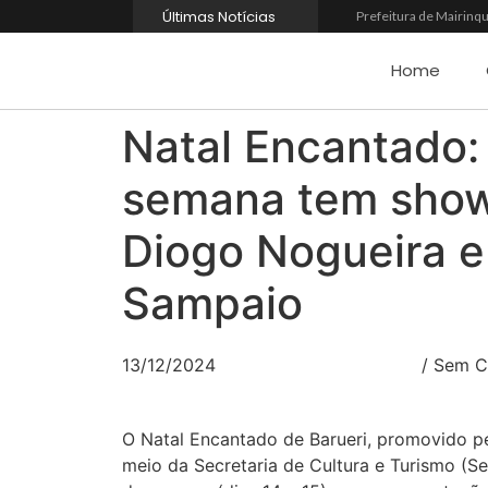
Últimas Notícias
Prefeitura de Mairinqu
Banco do Povo Paulist
GCM de Mairinque pren
Home
Mairinque conquista t
Itapevi forma mais 12
Semana da Juventude 
Natal Encantado: 
Nova StocKids será ina
Osasco recebe o Festi
semana tem sho
Barueri entrega Espaç
Diogo Nogueira e
Sampaio
13/12/2024
/
Sem C
O Natal Encantado de Barueri, promovido pel
meio da Secretaria de Cultura e Turismo (Sec