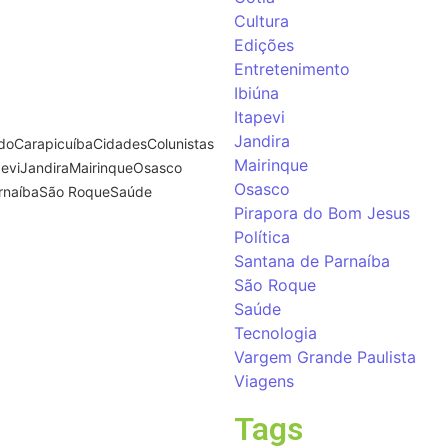
Cultura
Edições
Entretenimento
Ibiúna
Itapevi
Jandira
ndo
Carapicuíba
Cidades
Colunistas
Mairinque
pevi
Jandira
Mairinque
Osasco
Osasco
rnaíba
São Roque
Saúde
Pirapora do Bom Jesus
Política
Santana de Parnaíba
essoas em flagrante
São Roque
 após monitoramento
Saúde
Tecnologia
Vargem Grande Paulista
a identificar a ação criminosa e
Viagens
aído. A…
Tags