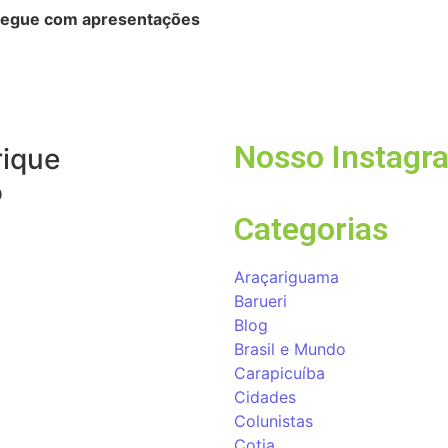
 segue com apresentações
Em meio à corrida
debate proposta
prom
03/08/2026
Nosso Instagr
ique
o
Categorias
Araçariguama
Barueri
Blog
Brasil e Mundo
Carapicuíba
Cidades
Colunistas
Cotia