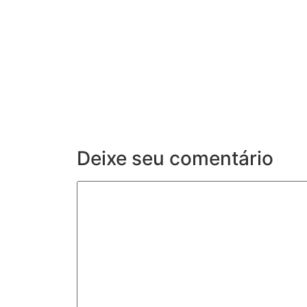
Itapevi forma mais 120 estud
Aluno Tutor em Tecnologia Go
alunos capacit
06/08/2026
/
No Comments
Cerimônia da 7ª edição reuniu estudantes de cinco
protagonismo juvenil
Deixe seu comentário