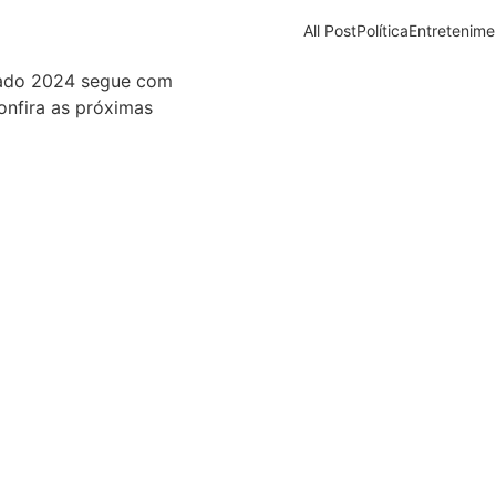
All Post
Política
Entretenime
ntado 2024 segue com
Barueri recebe es
nfira as próximas
cinema em ferra
05/08/2026
Dia dos Pais tem
lembrança especi
05/08/2026
O Tribunal Superi
candidatos não pode
transporte de pas
03/08/2026