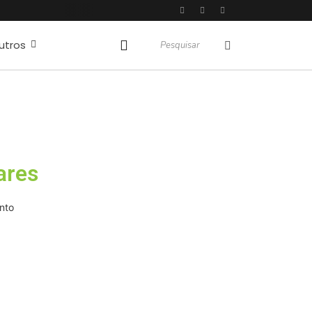
do COI
utros
pacitados
apevi
sto
Espetáculo “Nunca Desista de Seus Sonhos”, baseado na obra de Augusto Cury, chega a Osasco para apresentação única no Teatro Glória Giglio
s
ares
nto
o Festival Viva México com
 e cultura mexicana nos dias 15
 16 de agosto