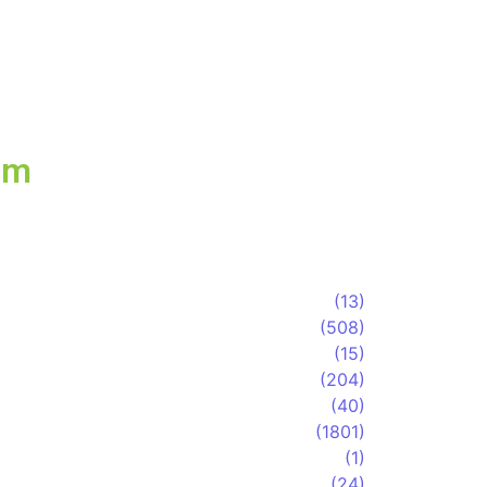
 presidencial, Ronaldo Caiado
s para o Brasil em encontro
ovido pela ACSP
am
(13)
(508)
(15)
(204)
(40)
(1801)
(1)
(24)