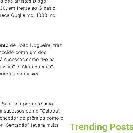
s dos artistas Diogo
30, em frente ao Ginásio
reca Guglielmo, 1000, no
Barueri recebe es
cinema em ferra
05/08/2026
ento de João Nogueira, traz
Dia dos Pais tem
onhecido como um dos
lembrança especi
á sucessos como “Pé na
05/08/2026
alismã” e “Alma Boêmia”.
samba e da música
O Tribunal Superi
candidatos não pode
ro Sampaio promete uma
transporte de pas
m sucessos como “Galopa”,
03/08/2026
, vencedor de prêmios como o
Trending Post
r “Sentadão”, levará muita