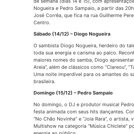
de semana (dias 14 e 15), com apresentaçõe
Nogueira e Pedro Sampaio, a partir das 20h
José Corrêa, que fica na rua Guilherme Pere
Centro.
Sábado (14/12) – Diogo Nogueira
O sambista Diogo Nogueira, herdeiro do tal
toda sua energia e carisma ao palco. Rec
maiores nomes do samba, Diogo apresentar
Areia”, além de clássicos como “Clareou”, “T
Uma noite imperdível para os amantes do 
brasileira.
Domingo (15/12) – Pedro Sampaio
No domingo, o DJ e produtor musical Ped
festa animada com seus hits dançantes. Co
“No Chão Novinha” e “Joia Rara”, o artista
Multishow na categoria “Música Chiclete” po
energia ao público.