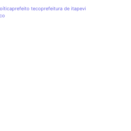
oítica
prefeito teco
prefeitura de itapevi
co