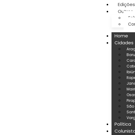
Edições
Outros
Sob
Co
Home
Cidades
Ara
Baru
Car
Coti
Ibiú
Itap
Jand
Mair
Osa
Pira
São
San
Varg
Política
Colunist