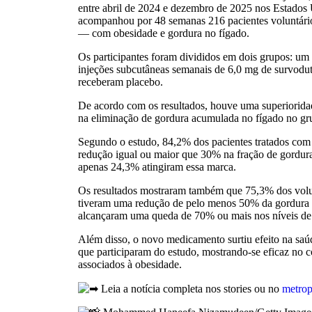
entre abril de 2024 e dezembro de 2025 nos Estados
acompanhou por 48 semanas 216 pacientes voluntár
— com obesidade e gordura no fígado.
Os participantes foram divididos em dois grupos: u
injeções subcutâneas semanais de 6,0 mg de survodut
receberam placebo.
De acordo com os resultados, houve uma superioridade
na eliminação de gordura acumulada no fígado no g
Segundo o estudo, 84,2% dos pacientes tratados com
redução igual ou maior que 30% na fração de gordura
apenas 24,3% atingiram essa marca.
Os resultados mostraram também que 75,3% dos volu
tiveram uma redução de pelo menos 50% da gordura
alcançaram uma queda de 70% ou mais nos níveis de
Além disso, o novo medicamento surtiu efeito na saú
que participaram do estudo, mostrando-se eficaz no co
associados à obesidade.
Leia a notícia completa nos stories ou no
metrop