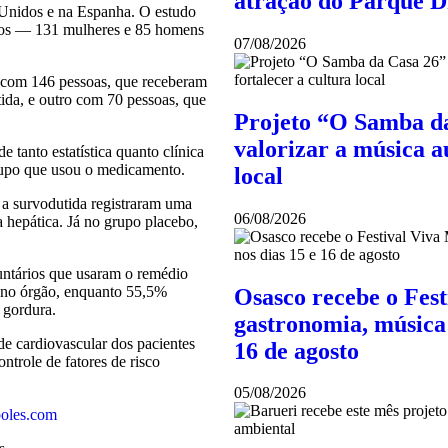
atração do Parque 
 Unidos e na Espanha. O estudo
ios — 131 mulheres e 85 homens
07/08/2026
m com 146 pessoas, que receberam
ida, e outro com 70 pessoas, que
Projeto “O Samba da
valorizar a música au
 tanto estatística quanto clínica
rupo que usou o medicamento.
local
 a survodutida registraram uma
06/08/2026
 hepática. Já no grupo placebo,
ntários que usaram o remédio
 no órgão, enquanto 55,5%
Osasco recebe o Fes
 gordura.
gastronomia, música 
de cardiovascular dos pacientes
16 de agosto
ntrole de fatores de risco
05/08/2026
oles.com