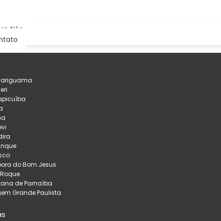
re Nós
ntato
çariguama
eri
apicuíba
a
na
evi
ira
inque
sco
pora do Bom Jesus
 Roque
tana de Parnaíba
em Grande Paulista
as