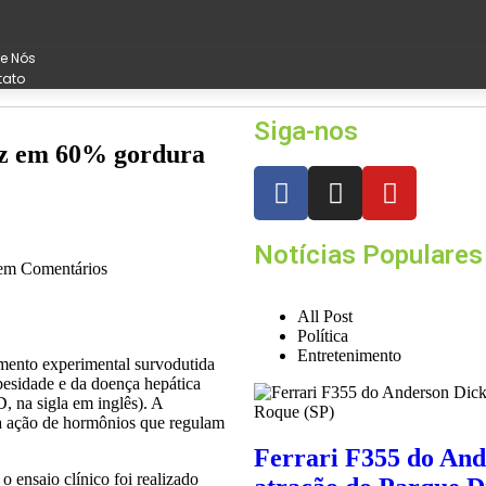
e Nós
tato
Siga-nos
uz em 60% gordura
Notícias Populares
m Comentários
All Post
Política
Entretenimento
amento experimental survodutida
obesidade e da doença hepática
, na sigla em inglês). A
a ação de hormônios que regulam
Ferrari F355 do And
 ensaio clínico foi realizado