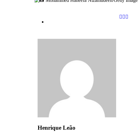
Mohammed Haneefa Nizamudeen/Getty Image
Henrique Leão