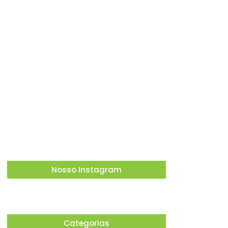
que candidatos não podem utilizar
carros empregados no transporte de
passageiros por aplicativo para…
03/08/2026
Em meio à corrida presidencial, Ronaldo
Caiado debate propostas para o Brasil
em encontro promovido pela ACSP
03/08/2026
Nosso Instagram
Categorias