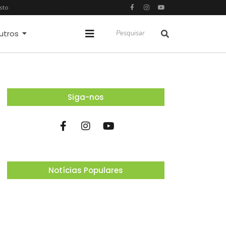
sto
Espetáculo “Nunca Desista de Seus Sonhos”, baseado na obra de Augusto Cury, chega a Osasco para apresentação única no Teatro Glória Giglio
s
utros
Siga-nos
Notícias Populares