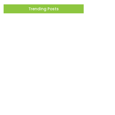
Trending Posts
Barueri recebe este mês projeto que
transforma cinema em ferramenta de
educação ambiental
05/08/2026