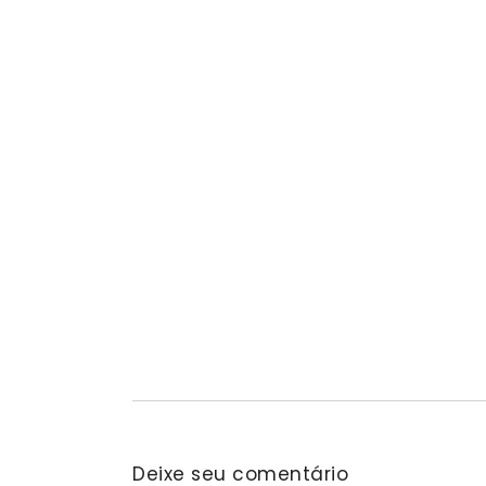
Barueri recebe este mês projeto
educação ambiental
05/08/2026
/
No Comments
A cidade de Barueri recebe, nos dias 6 e 7 de agost
Deixe seu comentário