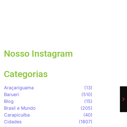
Dia dos Pais tem tributo a
Charlie Brown Jr e lembrança
especial em Vargem Grande
Paulista
05/08/2026
Nosso Instagram
Categorias
Araçariguama
(13)
Barueri
(510)
Blog
(15)
Brasil e Mundo
(205)
Carapicuíba
(40)
Cidades
(1807)