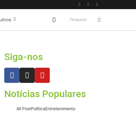
utros
do COI
Siga-nos
Notícias Populares
All Post
Política
Entretenimento