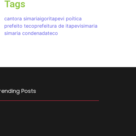
Tags
cantora simaria
igor
itapevi poítica
prefeito teco
prefeitura de itapevi
simaria
simaria condenada
teco
rending Posts
errari F355 do Anderson Dick é a mais nova