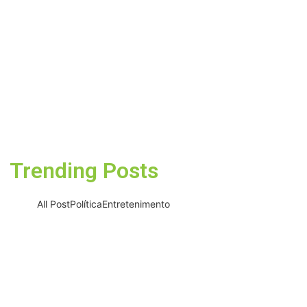
05/08/2026
Barueri recebe este mês
projeto que transforma
cinema em ferramenta de
educação ambiental
05/08/2026
Trending Posts
All Post
Política
Entretenimento
Projeto “O Samba da Casa 26”
chega a Itapevi para valorizar
a música autoral e fortalecer