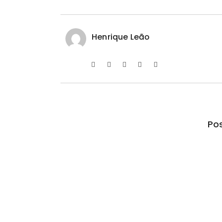
Henrique Leão
Pos
Ferrari F355 do Anderson Dick é 
São Roque (SP)
07/08/2026
/
No Comments
Encontrado abandonado, carro foi restaurado pelo 
determinado…