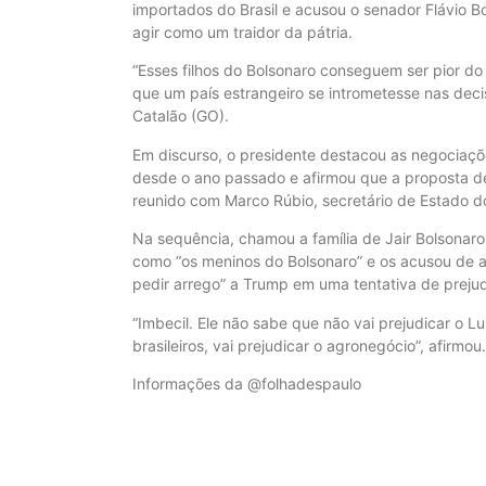
importados do Brasil e acusou o senador Flávio Bo
agir como um traidor da pátria.
“Esses filhos do Bolsonaro conseguem ser pior do
que um país estrangeiro se intrometesse nas decisõ
Catalão (GO).
Em discurso, o presidente destacou as negociaç
desde o ano passado e afirmou que a proposta de
reunido com Marco Rúbio, secretário de Estado d
Na sequência, chamou a família de Jair Bolsonaro (
como “os meninos do Bolsonaro” e os acusou de atu
pedir arrego” a Trump em uma tentativa de prejudi
“Imbecil. Ele não sabe que não vai prejudicar o Lul
brasileiros, vai prejudicar o agronegócio”, afirmou.
Informações da @folhadespaulo