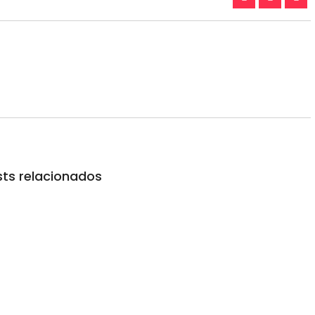
ts relacionados
a mais nova atração do Parque Dream Car de
próprio dono da FuelTech e permanecerá exposto por tempo