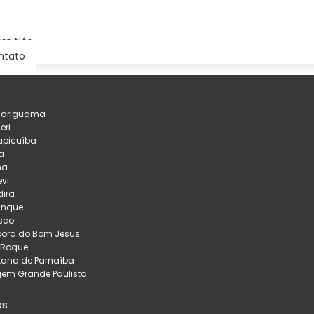
re Nós
ntato
çariguama
eri
apicuíba
a
na
evi
ira
inque
sco
pora do Bom Jesus
 Roque
tana de Parnaíba
em Grande Paulista
as