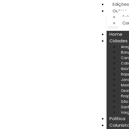
Edições
Outros
Sob
Co
Home
Cidades
Ara
Baru
Car
Coti
Ibiú
Itap
Jand
Mair
Osa
Pira
São
San
Varg
Política
Colunist