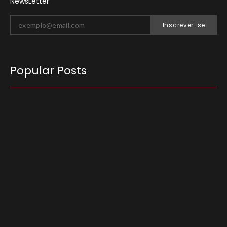
NewsLetter
Inscrever-se
Popular Posts
O Tribunal Superior Eleitoral (TSE) decidiu que
candidatos não podem utilizar carros
empregados no transporte de passageiros por
aplicativo para…
03/08/2026