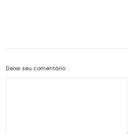
Barueri recebe este mês projeto que
transforma cinema em ferramenta de
educação ambiental
05/08/2026
/
No Comments
A cidade de Barueri recebe, nos dias 6 e 7 de agosto, uma nova
edição do projeto…
Deixe seu comentário