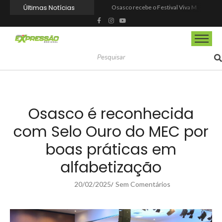
Últimas Notícias
Osasco recebe o Festival Viva México com gastronomia, música e cultura mexicana nos dias 15 e 16 de agosto
Espetáculo “Nunca Desista de Seus Sonhos”, baseado na obra de Augusto Cury, chega a Osasco para apresentação única no Teatro Glória Giglio
Barueri entrega Espaço Motoboy em Aldeia da Serra com estrutura, segurança e dignidade aos profissionais
Prefeitura de Barueri dá posse a novos agentes comunitários de saúde
Barueri recebe este mês projeto que transforma cinema em ferramenta de educação ambiental
Prefeitura de Barueri realiza ampla reforma no Parque Taddeo Cananéia
Barueri ganhará novo Centro Comunitário no Vale do Sol
Dia Nacional da Saúde reforça a importância da prevenção e do autocuidado em Mairinque
Agosto Lilás leva ações de proteção às mulheres para os bairros de Itapevi
Dia dos Pais tem tributo a Charlie Brown Jr e lembrança especial em Vargem Grande Paulista
Osasco é reconhecida
com Selo Ouro do MEC por
boas práticas em
alfabetização
20/02/2025
Sem Comentários
/