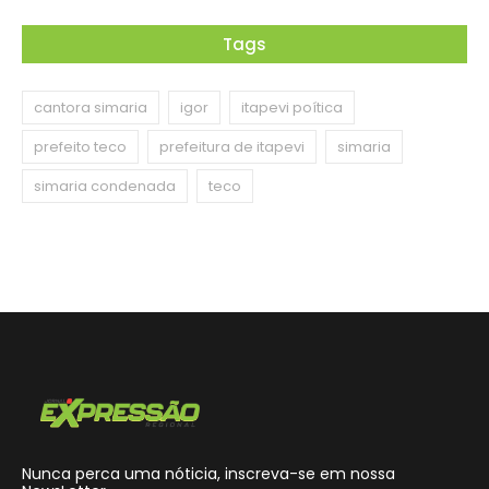
Tags
cantora simaria
igor
itapevi poítica
prefeito teco
prefeitura de itapevi
simaria
simaria condenada
teco
Nunca perca uma nóticia, inscreva-se em nossa