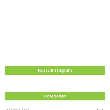
03/08/2026
Em meio à corrida presidencial, Ronaldo
Caiado debate propostas para o Brasil em
encontro promovido pela ACSP
03/08/2026
Nosso Instagram
Categorias