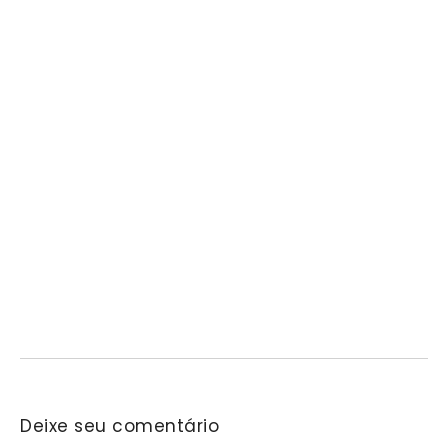
Barueri ganhará novo Centro Comunitário no
Vale do Sol
05/08/2026
/
No Comments
A Prefeitura de Barueri iniciou, em julho, a construção do novo
Centro Comunitário de Participação e…
Deixe seu comentário