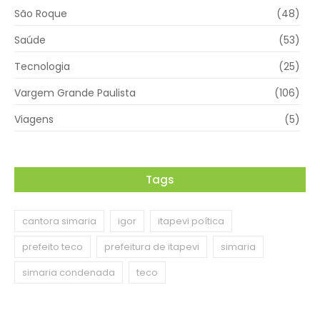
São Roque
(48)
Saúde
(53)
Tecnologia
(25)
Vargem Grande Paulista
(106)
Viagens
(5)
Tags
cantora simaria
igor
itapevi poítica
prefeito teco
prefeitura de itapevi
simaria
simaria condenada
teco