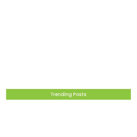
Em meio à corrida presidencial, Ronaldo
Caiado debate propostas para o Brasil em
encontro promovido pela ACSP
03/08/2026
Trending Posts