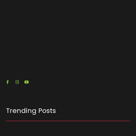
O escritório de advocacia do senador e pré-
candidato à Presidência Flávio Bolsonaro (PL-
RJ) emitiu três notas fiscais que somam R$…
23/07/2026
Trending Posts