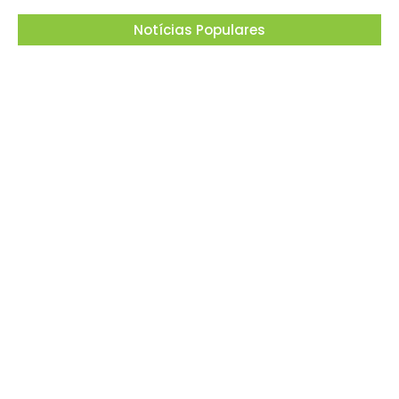
Notícias Populares
Barueri recebe este mês projeto que