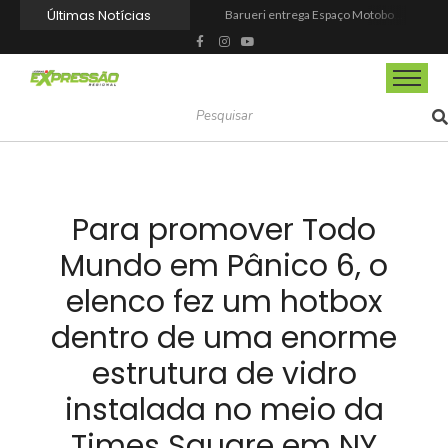
Últimas Notícias
Barueri entrega Espaço Motoboy em Aldeia da Serra com estrutura, segurança e dignidade aos profissionais
Prefeitura de Barueri dá posse a novos agentes comunitários de saúde
Barueri recebe este mês projeto que transforma cinema em ferramenta de educação ambiental
Prefeitura de Barueri realiza ampla reforma no Parque Taddeo Cananéia
Barueri ganhará novo Centro Comunitário no Vale do Sol
Dia Nacional da Saúde reforça a importância da prevenção e do autocuidado em Mairinque
Agosto Lilás leva ações de proteção às mulheres para os bairros de Itapevi
Dia dos Pais tem tributo a Charlie Brown Jr e lembrança especial em Vargem Grande Paulista
Prefeitura de Itapevi implanta confirmação de consultas e exames por WhatsApp
Barueri abre 36 vagas de emprego com salários que chegam a R$ 3.2 mil
Para promover Todo
Mundo em Pânico 6, o
elenco fez um hotbox
dentro de uma enorme
estrutura de vidro
instalada no meio da
Times Square em NY