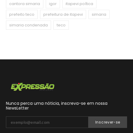
cantora simaria
igor
itapevi poítica
prefeito teco
prefeitura de itapevi
simaria
simaria condenada
teco
Nunca perca uma nóticia, inscreva-se em nossa
NewsLetter
Inscrever-se