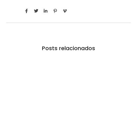
Posts relacionados
Defesa Civil de Mairinque atua por mais de 12