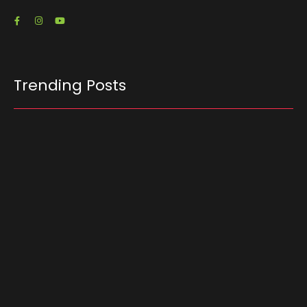
Trending Posts
Enaldinho, Nicolas e Vini invadem o Dream Car