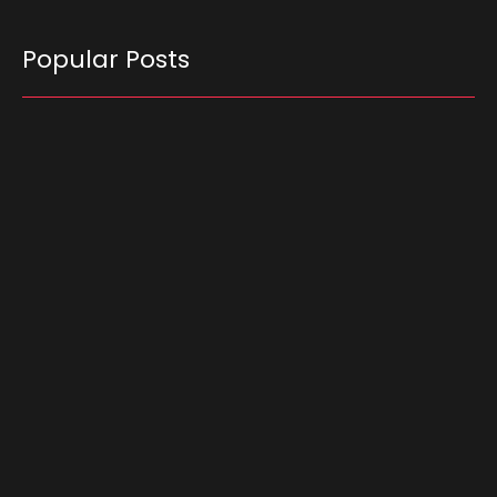
Popular Posts
O governador Tarcísio de Freitas lidera a
disputa pelo governo de São Paulo com 50,6%
das intenções de voto no…