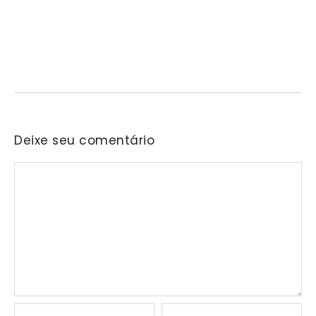
10/08/2026
/
No Comments
Reunião com a presidência do SIMEFRE discutiu oportunidades
de integração entre indústria, pesquisa, qualificação profissional
e…
Deixe seu comentário