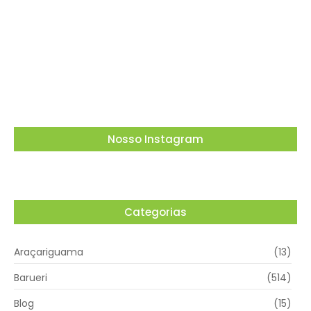
Osasco recebe o Festival Viva México com
gastronomia, música e cultura mexicana nos
dias 15 e 16 de agosto
05/08/2026
Nosso Instagram
Categorias
Araçariguama
(13)
Barueri
(514)
Blog
(15)