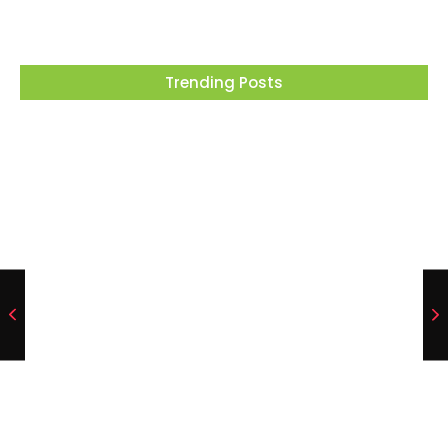
Trending Posts
O governador Tarcísio de Freitas lidera a
disputa pelo governo de São Paulo com