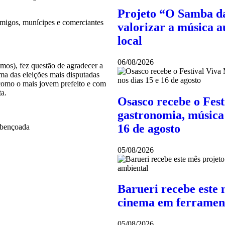
Projeto “O Samba da
migos, munícipes e comerciantes
valorizar a música au
local
06/08/2026
emos), fez questão de agradecer a
ma das eleições mais disputadas
, como o mais jovem prefeito e com
ta.
Osasco recebe o Fes
gastronomia, música 
16 de agosto
abençoada
05/08/2026
Barueri recebe este 
cinema em ferramen
05/08/2026