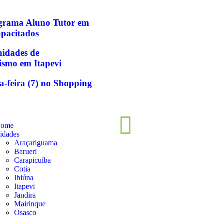
ograma Aluno Tutor em
apacitados
idades de
ismo em Itapevi
a-feira (7) no Shopping
ome
idades
Araçariguama
Barueri
Carapicuíba
Cotia
Ibiúna
Itapevi
Jandira
Mairinque
Osasco