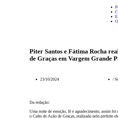
P
C
E
O
Piter Santos e Fátima Rocha rea
de Graças em Vargem Grande Pa
23/10/2024
/
Se
Da redação:
Uma noite de emoção, fé e agradecimento, assim foi n
o Culto de Ação de Graças, realizado pelo prefeito e