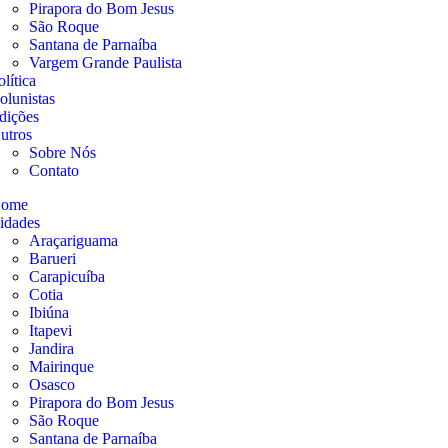
Pirapora do Bom Jesus
São Roque
Santana de Parnaíba
Vargem Grande Paulista
olítica
olunistas
dições
utros
Sobre Nós
Contato
ome
idades
Araçariguama
Barueri
Carapicuíba
Cotia
Ibiúna
Itapevi
Jandira
Mairinque
Osasco
Pirapora do Bom Jesus
São Roque
Santana de Parnaíba