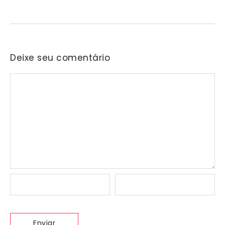
pagode, bolero e outras vertentes musicais em…
Deixe seu comentário