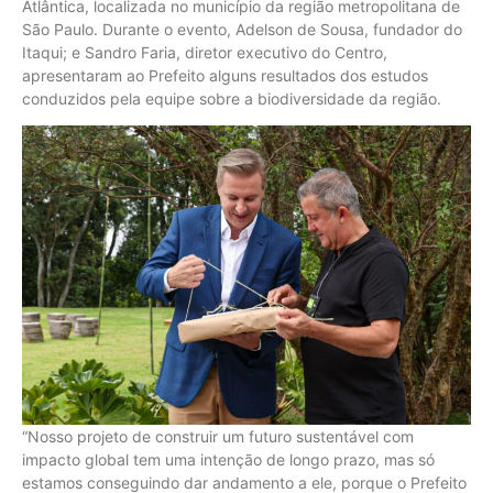
Atlântica, localizada no município da região metropolitana de
São Paulo. Durante o evento, Adelson de Sousa, fundador do
Itaqui; e Sandro Faria, diretor executivo do Centro,
apresentaram ao Prefeito alguns resultados dos estudos
conduzidos pela equipe sobre a biodiversidade da região.
“Nosso projeto de construir um futuro sustentável com
impacto global tem uma intenção de longo prazo, mas só
estamos conseguindo dar andamento a ele, porque o Prefeito