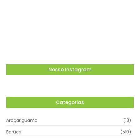
Dia dos Pais tem tributo a Charlie Brown Jr e
lembrança especial em Vargem Grande
Paulista
05/08/2026
Nosso Instagram
Categorias
Araçariguama
(13)
Barueri
(510)