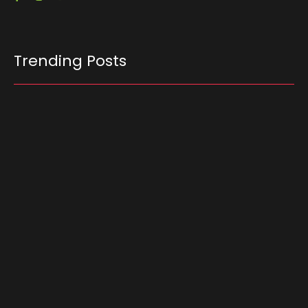
Trending Posts
Ferrari F355 do Anderson Dick é a mais nova