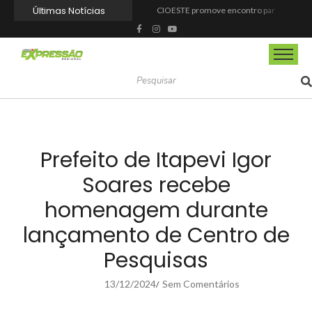
Últimas Notícias
CIOESTE promove encontro para fortalecer liderança feminina, conexões e transformação social
Programa Viagem Literária incentiva leitura e encanta alunos da rede municipal de Itapevi
Ferrari F355 do Anderson Dick é a mais nova atração do Parque Dream Car de São Roque (SP)
Fundação de Barueri amplia política de inclusão e lança novo projeto educacional
Projeto “O Samba da Casa 26” chega a Itapevi para valorizar a música autoral e fortalecer a cultura local
Itapevi melhora nota no IDEB 2025 e registra maior evolução educacional da região
Prefeitura de Mairinque promove palestra em alusão ao Agosto Lilás no CRAS Vila Barreto
Banco do Povo Paulista oferece crédito para impulsionar empreendedores de Mairinque
GCM de Mairinque prende três pessoas em flagrante por furto de cabos telefônicos após monitoramento do COI
Mairinque conquista título no Torneio de Vôlei Adaptado Feminino 45+
Prefeito de Itapevi Igor
Soares recebe
homenagem durante
lançamento de Centro de
Pesquisas
13/12/2024
Sem Comentários
/