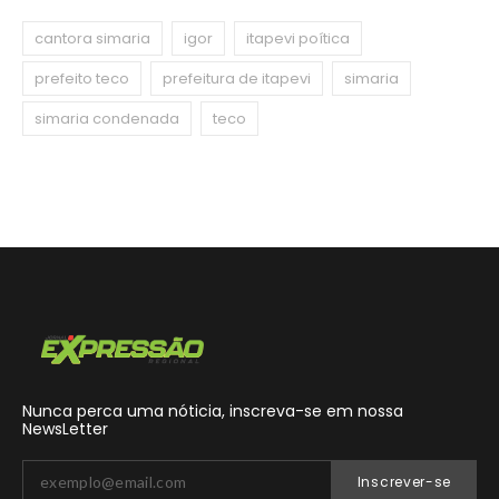
cantora simaria
igor
itapevi poítica
prefeito teco
prefeitura de itapevi
simaria
simaria condenada
teco
Nunca perca uma nóticia, inscreva-se em nossa
NewsLetter
Inscrever-se