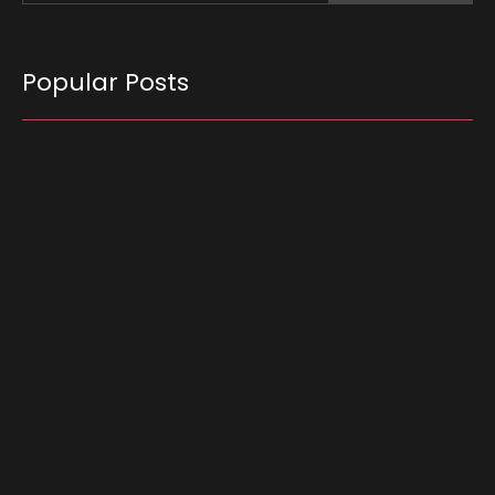
Popular Posts
O Tribunal Superior Eleitoral (TSE) decidiu que
candidatos não podem utilizar carros