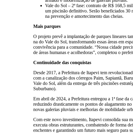
armado e modernização de galerias pluviais.
Vale do Sol – 2ª fase: contrato de R$ 168,5 mi
um piscinão definitivo. Serão beneficiados 30
na prevenção e amortecimento das cheias.
Mais parques
O projeto prevê a implantação de parques lineares ta
na do Vale do Sol, transformando essas áreas em espaç
convivência para a comunidade. “Nossa cidade precis
de áreas humanas e acolhedoras”, completou o prefei
Continuidade das conquistas
Desde 2017, a Prefeitura de Itapevi tem revoluciona
com a canalização dos córregos Paim, Sapiantã, Barue
Vale do Sol, além da entrega de três piscinões estraté
Suburbano).
Em abril de 2024, a Prefeitura entregou a 1ª fase da 
reduzindo drasticamente os pontos de alagamento no
novas galerias pluviais e melhorias de mobilidade ur
Com este novo investimento, Itapevi consolida sua m
executa obras estruturantes, combatendo de forma def
enchentes e garantindo um futuro mais seguro para s