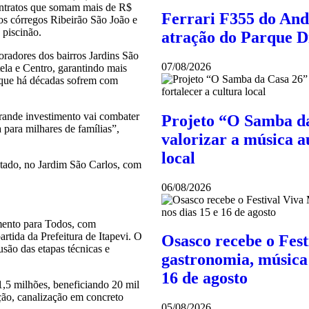
ontratos que somam mais de R$
Ferrari F355 do And
os córregos Ribeirão São João e
 piscinão.
atração do Parque 
oradores dos bairros Jardins São
07/08/2026
tela e Centro, garantindo mais
s que há décadas sofrem com
grande investimento vai combater
Projeto “O Samba da
 para milhares de famílias”,
valorizar a música au
local
tado, no Jardim São Carlos, com
06/08/2026
ento para Todos, com
tida da Prefeitura de Itapevi. O
Osasco recebe o Fes
usão das etapas técnicas e
gastronomia, música 
16 de agosto
,5 milhões, beneficiando 20 mil
ão, canalização em concreto
05/08/2026