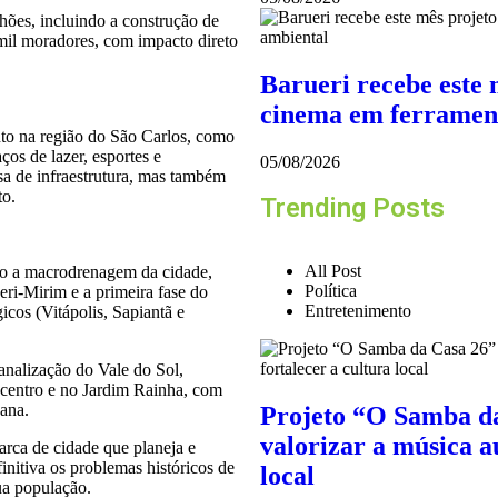
lhões, incluindo a construção de
 mil moradores, com impacto direto
Barueri recebe este 
cinema em ferramen
nto na região do São Carlos, como
os de lazer, esportes e
05/08/2026
a de infraestrutura, mas também
to.
Trending Posts
All Post
do a macrodrenagem da cidade,
Política
ri-Mirim e a primeira fase do
Entretenimento
gicos (Vitápolis, Sapiantã e
canalização do Vale do Sol,
 centro e no Jardim Rainha, com
bana.
Projeto “O Samba da
valorizar a música au
arca de cidade que planeja e
initiva os problemas históricos de
local
ua população.