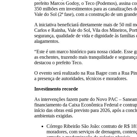
prefeito Marcos Godoy, o Teco (Podemos), assina c
350 milhões em investimentos para as canalizações d
Vale do Sol (2ª fase), com a construção de um grande
A iniciativa beneficiará diretamente mais de 50 mil m
Carlos e Rainha, Vale do Sol, Vila dos Mineiros, Por
segurança, qualidade de vida e dignidade às família
alagamentos.
“Este é um marco histórico para nossa cidade. Esse 
as enchentes, trazendo mais tranquilidade e segurança
destacou o prefeito Teco.
O evento será realizado na Rua Bagre com a Rua Pin
a presença de autoridades, técnicos e moradores.
Investimento recorde
As intervenções fazem parte do Novo PAC – Saneam
financiamento da Caixa Econômica Federal e contrapar
início das obras está previsto para 2026, após a concl
ambientais exigidas.
Córrego Ribeirão São João: contrato de R$ 181
moradores, com serviços de drenagem, contenç