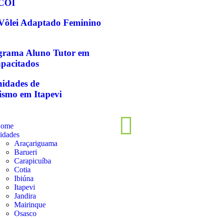
 COI
e Vôlei Adaptado Feminino
ograma Aluno Tutor em
apacitados
idades de
ismo em Itapevi
ome
idades
Araçariguama
Barueri
Carapicuíba
Cotia
Ibiúna
Itapevi
Jandira
Mairinque
Osasco