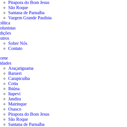
Pirapora do Bom Jesus
São Roque
Santana de Parnaíba
Vargem Grande Paulista
olítica
olunistas
dições
utros
Sobre Nós
Contato
ome
idades
Araçariguama
Barueri
Carapicuíba
Cotia
Ibiúna
Itapevi
Jandira
Mairinque
Osasco
Pirapora do Bom Jesus
São Roque
Santana de Parnaíba