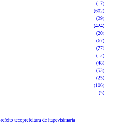
(17)
(602)
(29)
(424)
(20)
(67)
(77)
(12)
(48)
(53)
(25)
(106)
(5)
refeito teco
prefeitura de itapevi
simaria