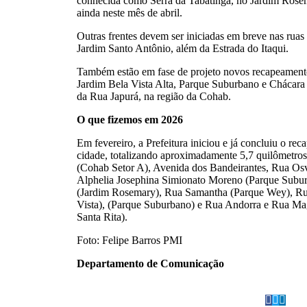
conhecida como Serra da Tabatinga, no Jardim Rose
ainda neste mês de abril.
Outras frentes devem ser iniciadas em breve nas rua
Jardim Santo Antônio, além da Estrada do Itaqui.
Também estão em fase de projeto novos recapeament
Jardim Bela Vista Alta, Parque Suburbano e Chácara
da Rua Japurá, na região da Cohab.
O que fizemos em 2026
Em fevereiro, a Prefeitura iniciou e já concluiu o re
cidade, totalizando aproximadamente 5,7 quilômetros
(Cohab Setor A), Avenida dos Bandeirantes, Rua Os
Alphelia Josephina Simionato Moreno (Parque Sub
(Jardim Rosemary), Rua Samantha (Parque Wey), Rua
Vista), (Parque Suburbano) e Rua Andorra e Rua Ma
Santa Rita).
Foto: Felipe Barros PMI
Departamento de Comunicação