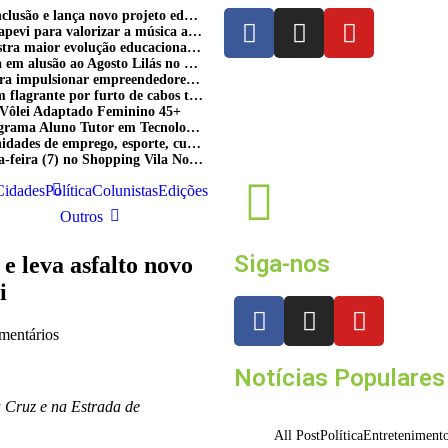
Fundação de Barueri amplia política de inclusão e lança novo projeto educacional
Projeto “O Samba da Casa 26” chega a Itapevi para valorizar a música autoral e fortalecer a cultura local
Itapevi melhora nota no IDEB 2025 e registra maior evolução educacional da região
Prefeitura de Mairinque promove palestra em alusão ao Agosto Lilás no CRAS Vila Barreto
Banco do Povo Paulista oferece crédito para impulsionar empreendedores de Mairinque
GCM de Mairinque prende três pessoas em flagrante por furto de cabos telefônicos após monitoramento do COI
e Vôlei Adaptado Feminino 45+
Itapevi forma mais 120 estudantes no Programa Aluno Tutor em Tecnologia Google e alcança 944 alunos capacitados
Semana da Juventude 2026 reúne oportunidades de emprego, esporte, cultura e empreendedorismo em Itapevi
Nova StocKids será inaugurada nesta sexta-feira (7) no Shopping Vila Nova, em Itapevi
Cidades
Política
Colunistas
Edições
Outros
Siga-nos
e leva asfalto novo
i
entários
Notícias Populares
 Cruz e na Estrada de
All Post
Política
Entreteniment