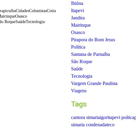
Ibiúna
Itapevi
rapicuíba
Cidades
Colunistas
Cotia
airinque
Osasco
Jandira
ão Roque
Saúde
Tecnologia
Mairinque
Osasco
Pirapora do Bom Jesus
des de negócios entre
Política
pura
Santana de Parnaíba
a de entrada de produtos brasileiros
São Roque
Saúde
Tecnologia
25 e registra maior
da região
Vargem Grande Paulista
Viagens
rueri e Osasco nos anos iniciais do…
Tags
palestra em alusão ao
cantora simaria
igor
itapevi poítica
p
ila Barreto
simaria condenada
teco
nção e o enfrentamento da violência