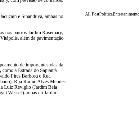
mary, com previsão de conclusão
All Post
Política
Entreteniment
s Jacucain e Sinanduva, ambas no
os nos bairros Jardim Rosemary,
Osasco recebe o Fest
 Vitápolis, além da pavimentação
música e cultura me
05/08/2026
capeamento de importantes vias da
Barueri recebe este m
, como a Estrada do Sapiantã
ferrament
valdo Pires Barbosa e Rua
05/08/2026
urbano), Rua Roque Alves Mendes
 Luiz Reviglio (Jardim Bela
gali Wessel (ambas no Jardim
Dia dos Pais tem tri
especial e
05/08/2026
O Tribunal Superior El