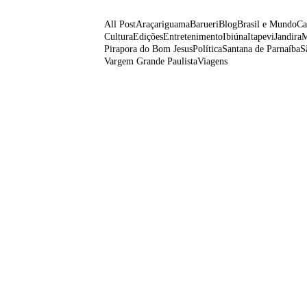
All Post
Araçariguama
Barueri
Blog
Brasil e Mundo
Ca
Cultura
Edições
Entretenimento
Ibiúna
Itapevi
Jandira
M
Pirapora do Bom Jesus
Política
Santana de Parnaíba
S
Vargem Grande Paulista
Viagens
Tarifa zero impulsiona oportunida
Mercosul e Singa
06/08/2026
/
No Comments
Novo acordo comercial fortalece o país asiático como port
para outros…
Itapevi melhora nota no IDEB 20
evolução educacional 
06/08/2026
/
No Comments
Município cresce 0,7 ponto em quatro anos, empata com Ba
Prefeitura de Mairinque promove 
Agosto Lilás no CRAS V
06/08/2026
/
No Comments
Encontro busca conscientizar a população sobre a preve
contra a mulher.…