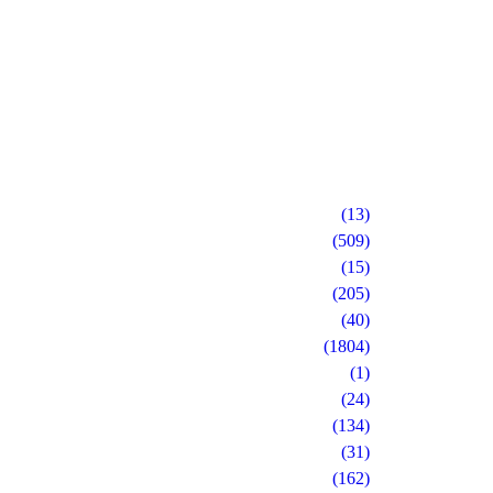
arros empregados no transporte de
os por aplicativo para…
(13)
(509)
(15)
(205)
(40)
(1804)
(1)
(24)
(134)
(31)
(162)