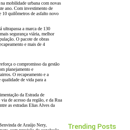
s na mobilidade urbana com novas
ste ano. Com investimento de
 10 quilômetros de asfalto novo
Projeto “O Samba d
valorizar a música a
á ultrapassa a marca de 130
06/08/2026
 mais segurança viária, melhor
opulação. O pacote de obras
recapeamento e mais de 4
Osasco recebe o Fest
música e cultura me
05/08/2026
reforça o compromisso da gestão
com planejamento e
Barueri recebe este m
bairros. O recapeamento e a
 qualidade de vida para a
ferrament
05/08/2026
imentação da Estrada de
 via de acesso da região, e da Rua
Dia dos Pais tem tri
ntre as estradas Elias Alves da
especial e
05/08/2026
Benvinda de Araújo Nery,
Trending Posts