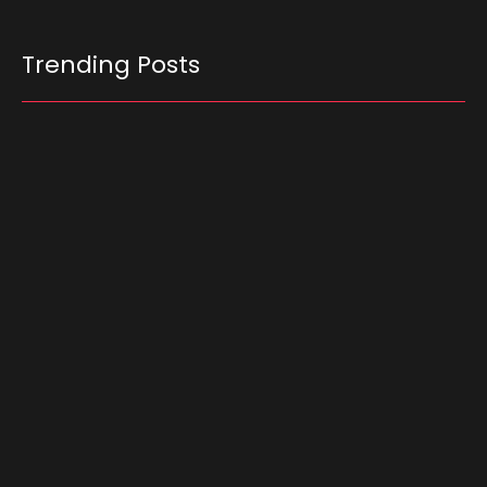
Trending Posts
Ferrari F355 do Anderson Dick é a mais nova
atração do Parque Dream Car de São Roque
(SP)
07/08/2026