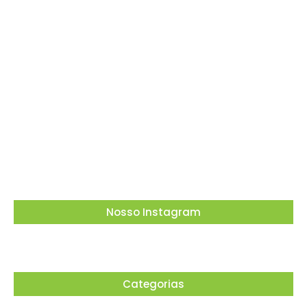
transforma cinema em ferramenta de
educação ambiental
05/08/2026
Dia dos Pais tem tributo a Charlie Brown Jr e
lembrança especial em Vargem Grande
Paulista
05/08/2026
Nosso Instagram
Categorias