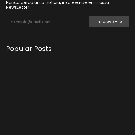
Nunca perca uma nóticia, inscreva-se em nossa
NewsLetter
Inscrever-se
Popular Posts
O Tribunal Superior Eleitoral (TSE) decidiu que
candidatos não podem utilizar carros
empregados no transporte de passageiros por
aplicativo para…
03/08/2026