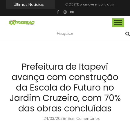
Últimas Notícias
CIOESTE promove encontro para fortalecer liderança feminina, conexões e transformação social
Programa Viagem Literária incentiva leitura e encanta alunos da rede municipal de Itapevi
Ferrari F355 do Anderson Dick é a mais nova atração do Parque Dream Car de São Roque (SP)
Fundação de Barueri amplia política de inclusão e lança novo projeto educacional
Projeto “O Samba da Casa 26” chega a Itapevi para valorizar a música autoral e fortalecer a cultura local
Itapevi melhora nota no IDEB 2025 e registra maior evolução educacional da região
Prefeitura de Mairinque promove palestra em alusão ao Agosto Lilás no CRAS Vila Barreto
Banco do Povo Paulista oferece crédito para impulsionar empreendedores de Mairinque
GCM de Mairinque prende três pessoas em flagrante por furto de cabos telefônicos após monitoramento do COI
Mairinque conquista título no Torneio de Vôlei Adaptado Feminino 45+
Prefeitura de Itapevi
avança com construção
da Escola do Futuro no
Jardim Cruzeiro, com 70%
das obras concluídas
24/03/2026
Sem Comentários
/