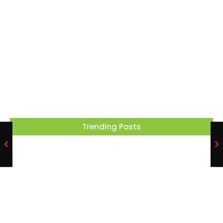
Barueri recebe este mês projeto que
transforma cinema em ferramenta de
educação ambiental
05/08/2026
Trending Posts