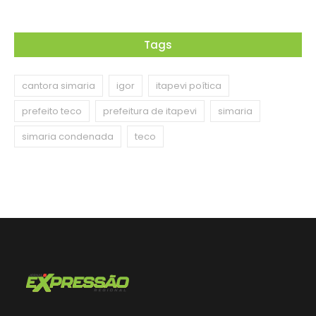
Tags
cantora simaria
igor
itapevi poítica
prefeito teco
prefeitura de itapevi
simaria
simaria condenada
teco