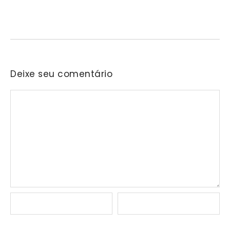
Nascida na residência do senhor Araken, iniciativa reunirá samba,
pagode, bolero e outras vertentes musicais em…
Deixe seu comentário