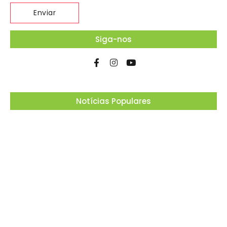
Siga-nos
Notícias Populares
Ferrari F355 do Anderson Dick é a mais nova
atração do Parque Dream Car de São Roque
(SP)
07/08/2026