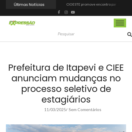
Últimas Notícias
CIOESTE promove encontro para fortalecer liderança feminina, conexões e transformação social
Programa Viagem Literária incentiva leitura e encanta alunos da rede municipal de Itapevi
Ferrari F355 do Anderson Dick é a mais nova atração do Parque Dream Car de São Roque (SP)
Fundação de Barueri amplia política de inclusão e lança novo projeto educacional
Projeto “O Samba da Casa 26” chega a Itapevi para valorizar a música autoral e fortalecer a cultura local
Itapevi melhora nota no IDEB 2025 e registra maior evolução educacional da região
Prefeitura de Mairinque promove palestra em alusão ao Agosto Lilás no CRAS Vila Barreto
Banco do Povo Paulista oferece crédito para impulsionar empreendedores de Mairinque
GCM de Mairinque prende três pessoas em flagrante por furto de cabos telefônicos após monitoramento do COI
Mairinque conquista título no Torneio de Vôlei Adaptado Feminino 45+
Prefeitura de Itapevi e CIEE
anunciam mudanças no
processo seletivo de
estagiários
11/03/2025
Sem Comentários
/