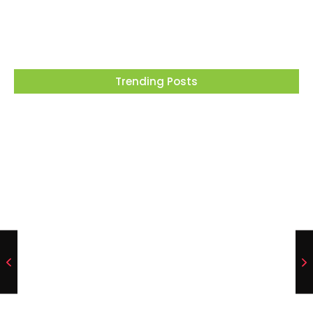
05/08/2026
Trending Posts
Projeto “O Samba da Casa 26” chega a
Itapevi para valorizar a música autoral e
fortalecer a cultura local