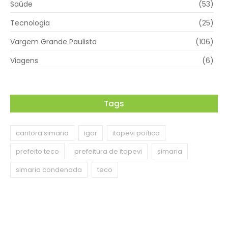
Saúde
(53)
Tecnologia
(25)
Vargem Grande Paulista
(106)
Viagens
(6)
Tags
cantora simaria
igor
itapevi poítica
prefeito teco
prefeitura de itapevi
simaria
simaria condenada
teco