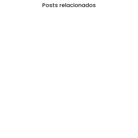
Posts relacionados
Ferrari F355 do Anderson Dick é a mais nova
atração do Parque Dream Car de São Roque
(SP)
07/08/2026
/
No Comments
Encontrado abandonado, carro foi restaurado pelo próprio dono