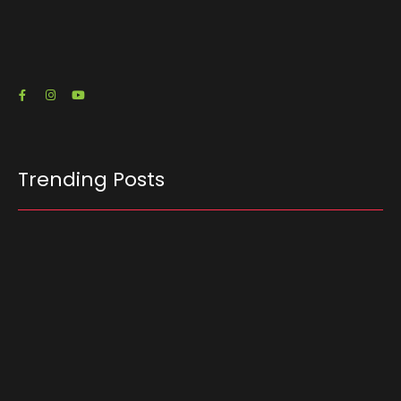
candidato à Presidência Flávio Bolsonaro (PL-
RJ) emitiu três notas fiscais que somam R$…
23/07/2026
Trending Posts