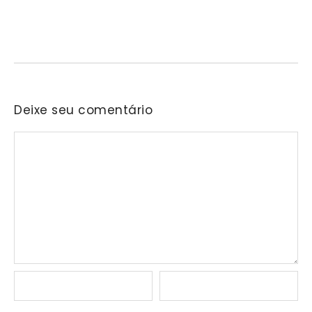
06/08/2026
/
No Comments
Nascida na residência do senhor Araken, iniciativa reunirá samba,
pagode, bolero e outras vertentes musicais em…
Deixe seu comentário