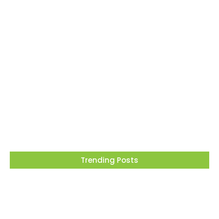
Barueri recebe este mês projeto que
transforma cinema em ferramenta de
educação ambiental
05/08/2026
Trending Posts