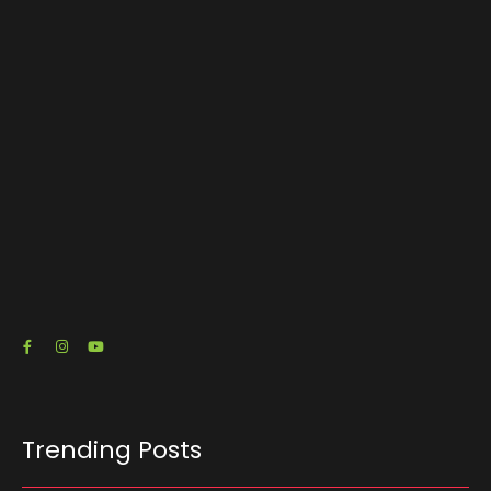
Caiado debate propostas para o Brasil em
encontro promovido pela ACSP
03/08/2026
O escritório de advocacia do senador e pré-
candidato à Presidência Flávio Bolsonaro (PL-
RJ) emitiu três notas fiscais que somam R$…
23/07/2026
Trending Posts