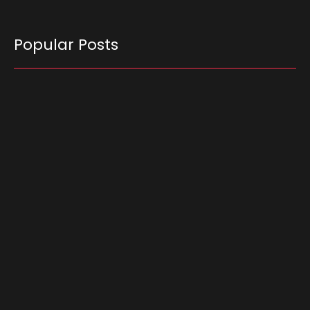
Popular Posts
O Tribunal Superior Eleitoral (TSE) decidiu que
candidatos não podem utilizar carros
empregados no transporte de passageiros por
aplicativo para…
03/08/2026
Em meio à corrida presidencial, Ronaldo