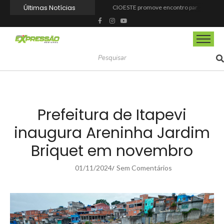
Últimas Notícias
CIOESTE promove encontro para fortalecer liderança feminina, conexões e transformação social
Programa Viagem Literária incentiva leitura e encanta alunos da rede municipal de Itapevi
Ferrari F355 do Anderson Dick é a mais nova atração do Parque Dream Car de São Roque (SP)
Fundação de Barueri amplia política de inclusão e lança novo projeto educacional
Projeto “O Samba da Casa 26” chega a Itapevi para valorizar a música autoral e fortalecer a cultura local
Itapevi melhora nota no IDEB 2025 e registra maior evolução educacional da região
Prefeitura de Mairinque promove palestra em alusão ao Agosto Lilás no CRAS Vila Barreto
Banco do Povo Paulista oferece crédito para impulsionar empreendedores de Mairinque
GCM de Mairinque prende três pessoas em flagrante por furto de cabos telefônicos após monitoramento do COI
Mairinque conquista título no Torneio de Vôlei Adaptado Feminino 45+
Prefeitura de Itapevi
inaugura Areninha Jardim
Briquet em novembro
01/11/2024
Sem Comentários
/