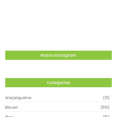
Dia dos Pais tem tributo a Charlie Brown Jr e
lembrança especial em Vargem Grande
Paulista
05/08/2026
Nosso Instagram
Categorias
Araçariguama
(13)
Barueri
(510)