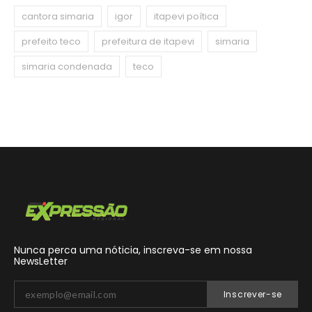
cantora simaria
igor
itapevi poítica
prefeito teco
prefeitura de itapevi
simaria
simaria condenada
teco
Nunca perca uma nóticia, inscreva-se em nossa
NewsLetter
Inscrever-se