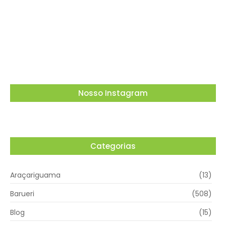
Em meio à corrida presidencial, Ronaldo
Caiado debate propostas para o Brasil em
encontro promovido pela ACSP
03/08/2026
Nosso Instagram
Categorias
Araçariguama
(13)
Barueri
(508)
Blog
(15)