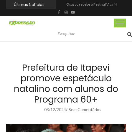
Últimas Notícias
Osasco recebe o Festival Viva México com gastronomia, música e cultura mexicana nos dias 15 e 16 de agosto
Espetáculo “Nunca Desista de Seus Sonhos”, baseado na obra de Augusto Cury, chega a Osasco para apresentação única no Teatro Glória Giglio
Barueri entrega Espaço Motoboy em Aldeia da Serra com estrutura, segurança e dignidade aos profissionais
Prefeitura de Barueri dá posse a novos agentes comunitários de saúde
Barueri recebe este mês projeto que transforma cinema em ferramenta de educação ambiental
Prefeitura de Barueri realiza ampla reforma no Parque Taddeo Cananéia
Barueri ganhará novo Centro Comunitário no Vale do Sol
Dia Nacional da Saúde reforça a importância da prevenção e do autocuidado em Mairinque
Agosto Lilás leva ações de proteção às mulheres para os bairros de Itapevi
Dia dos Pais tem tributo a Charlie Brown Jr e lembrança especial em Vargem Grande Paulista
Prefeitura de Itapevi
promove espetáculo
natalino com alunos do
Programa 60+
03/12/2024
Sem Comentários
/