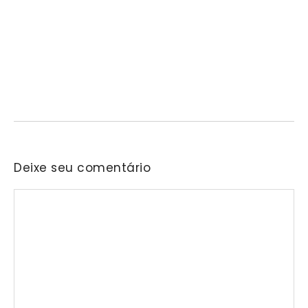
Barueri recebe este mês projeto que
transforma cinema em ferramenta de
educação ambiental
05/08/2026
/
No Comments
A cidade de Barueri recebe, nos dias 6 e 7 de agosto, uma nova
edição do projeto…
Deixe seu comentário