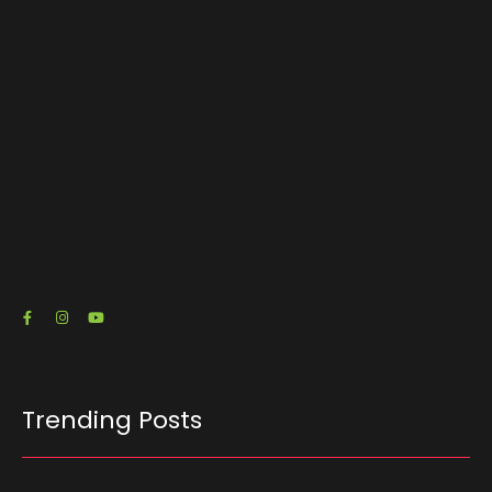
encontro promovido pela ACSP
03/08/2026
O escritório de advocacia do senador e pré-
candidato à Presidência Flávio Bolsonaro (PL-
RJ) emitiu três notas fiscais que somam R$…
23/07/2026
Trending Posts