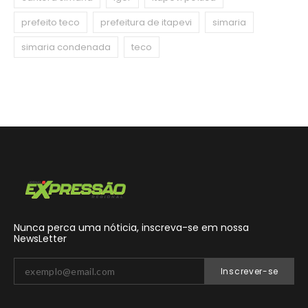
prefeito teco
prefeitura de itapevi
simaria
simaria condenada
teco
Nunca perca uma nóticia, inscreva-se em nossa
NewsLetter
Inscrever-se