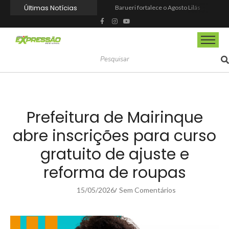
Últimas Notícias
Barueri fortalece o Agosto Lilás com a realização da 1ª Caminhada
Prefeitura reforma praça de lazer no Engenho Novo
Prefeitura inaugura Espaço Motoboy na Aldeia da Serra e amplia rede de apoio à categoria
Campeonato Municipal de Futebol de Campo 2026 abre inscrições para equipes de Mairinque
CIOESTE promove encontro para fortalecer liderança feminina, conexões e transformação social
Programa Viagem Literária incentiva leitura e encanta alunos da rede municipal de Itapevi
Ferrari F355 do Anderson Dick é a mais nova atração do Parque Dream Car de São Roque (SP)
Fundação de Barueri amplia política de inclusão e lança novo projeto educacional
Projeto “O Samba da Casa 26” chega a Itapevi para valorizar a música autoral e fortalecer a cultura local
Itapevi melhora nota no IDEB 2025 e registra maior evolução educacional da região
Prefeitura de Mairinque
abre inscrições para curso
gratuito de ajuste e
reforma de roupas
15/05/2026
Sem Comentários
/