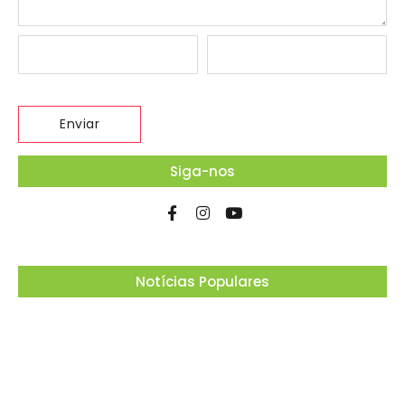
Siga-nos
Notícias Populares
Ferrari F355 do Anderson Dick é a mais nova
atração do Parque Dream Car de São Roque