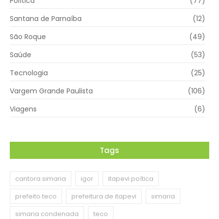
Política
(77)
Santana de Parnaíba
(12)
São Roque
(49)
Saúde
(53)
Tecnologia
(25)
Vargem Grande Paulista
(106)
Viagens
(6)
Tags
cantora simaria
igor
itapevi poítica
prefeito teco
prefeitura de itapevi
simaria
simaria condenada
teco