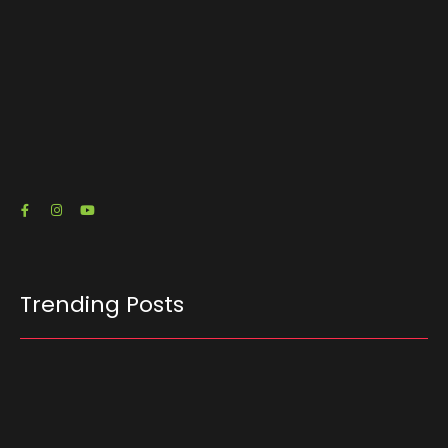
O escritório de advocacia do senador e pré-
candidato à Presidência Flávio Bolsonaro (PL-
RJ) emitiu três notas fiscais que somam R$…
23/07/2026
Trending Posts
Ferrari F355 do Anderson Dick é a mais nova