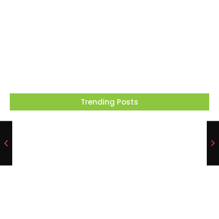
Barueri recebe este mês projeto que
transforma cinema em ferramenta de
educação ambiental
05/08/2026
Trending Posts
Projeto “O Samba da Casa 26” chega a
Itapevi para valorizar a música autoral e
fortalecer a cultura local
06/08/2026