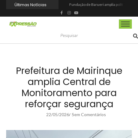
Últimas Notícias
Fundação de Barueri amplia política de inclusão e lança novo projeto educacional
Projeto “O Samba da Casa 26” chega a Itapevi para valorizar a música autoral e fortalecer a cultura local
Itapevi melhora nota no IDEB 2025 e registra maior evolução educacional da região
Prefeitura de Mairinque promove palestra em alusão ao Agosto Lilás no CRAS Vila Barreto
Banco do Povo Paulista oferece crédito para impulsionar empreendedores de Mairinque
GCM de Mairinque prende três pessoas em flagrante por furto de cabos telefônicos após monitoramento do COI
Mairinque conquista título no Torneio de Vôlei Adaptado Feminino 45+
Itapevi forma mais 120 estudantes no Programa Aluno Tutor em Tecnologia Google e alcança 944 alunos capacitados
Semana da Juventude 2026 reúne oportunidades de emprego, esporte, cultura e empreendedorismo em Itapevi
Nova StocKids será inaugurada nesta sexta-feira (7) no Shopping Vila Nova, em Itapevi
Prefeitura de Mairinque
amplia Central de
Monitoramento para
reforçar segurança
22/05/2026
Sem Comentários
/