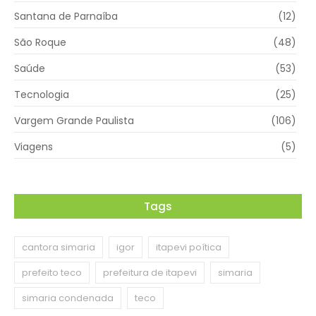
Santana de Parnaíba
(12)
São Roque
(48)
Saúde
(53)
Tecnologia
(25)
Vargem Grande Paulista
(106)
Viagens
(5)
Tags
cantora simaria
igor
itapevi poítica
prefeito teco
prefeitura de itapevi
simaria
simaria condenada
teco