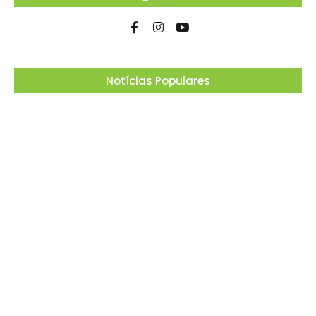
Notícias Populares
Projeto “O Samba da Casa 26” chega a
Itapevi para valorizar a música autoral e
fortalecer a cultura local