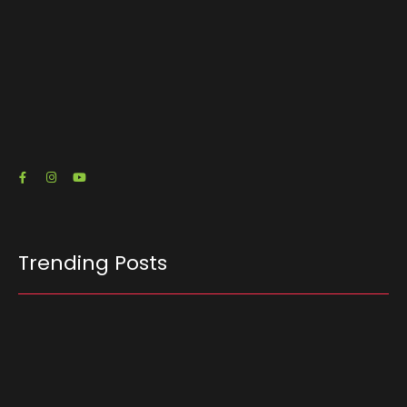
O escritório de advocacia do senador e pré-
candidato à Presidência Flávio Bolsonaro (PL-
RJ) emitiu três notas fiscais que somam R$…
23/07/2026
Trending Posts