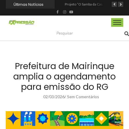
Últimas Notícias
Fundação de Barueri amplia política de inclusão e lança novo projeto educacional
Projeto “O Samba da Casa 26” chega a Itapevi para valorizar a música autoral e fortalecer a cultura local
Itapevi melhora nota no IDEB 2025 e registra maior evolução educacional da região
Prefeitura de Mairinque
amplia o agendamento
para emissão do RG
02/03/2026
Sem Comentários
/