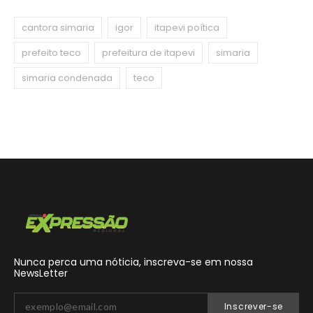
cantora simaria
igor
itapevi poítica
prefeito teco
prefeitura de itapevi
simaria
simaria condenada
teco
Nunca perca uma nóticia, inscreva-se em nossa
NewsLetter
Inscrever-se