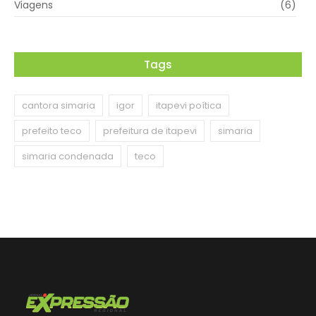
Viagens
(6)
Tags
cantora simaria
igor
itapevi poítica
prefeito teco
prefeitura de itapevi
simaria
simaria condenada
teco