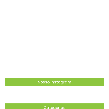
Barueri recebe este mês projeto que
transforma cinema em ferramenta de
educação ambiental
05/08/2026
Dia dos Pais tem tributo a Charlie Brown Jr e
lembrança especial em Vargem Grande
Paulista
05/08/2026
Nosso Instagram
Categorias