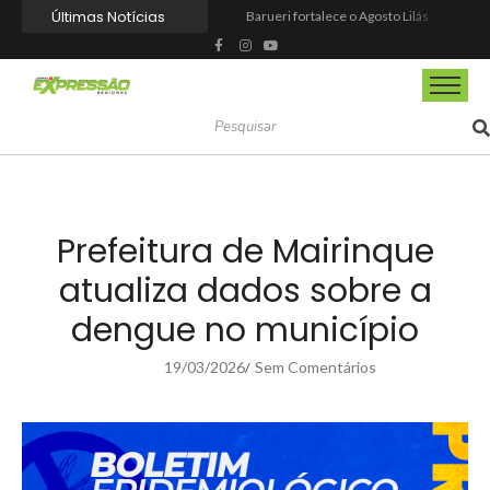
Últimas Notícias
Barueri fortalece o Agosto Lilás com a realização da 1ª Caminhada
Prefeitura reforma praça de lazer no Engenho Novo
Prefeitura inaugura Espaço Motoboy na Aldeia da Serra e amplia rede de apoio à categoria
Campeonato Municipal de Futebol de Campo 2026 abre inscrições para equipes de Mairinque
CIOESTE promove encontro para fortalecer liderança feminina, conexões e transformação social
Programa Viagem Literária incentiva leitura e encanta alunos da rede municipal de Itapevi
Ferrari F355 do Anderson Dick é a mais nova atração do Parque Dream Car de São Roque (SP)
Fundação de Barueri amplia política de inclusão e lança novo projeto educacional
Projeto “O Samba da Casa 26” chega a Itapevi para valorizar a música autoral e fortalecer a cultura local
Itapevi melhora nota no IDEB 2025 e registra maior evolução educacional da região
Prefeitura de Mairinque
atualiza dados sobre a
dengue no município
19/03/2026
Sem Comentários
/