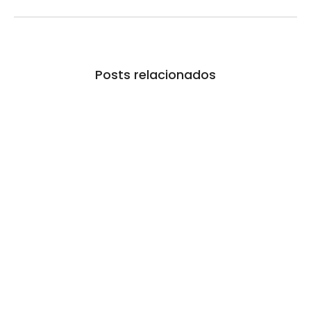
Posts relacionados
Prefeitura inaugura Espaço Motoboy na