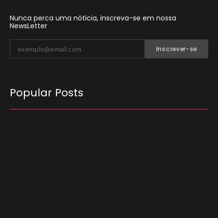
Nunca perca uma nóticia, inscreva-se em nossa
NewsLetter
Inscrever-se
Popular Posts
O Tribunal Superior Eleitoral (TSE) decidiu que
candidatos não podem utilizar carros
empregados no transporte de passageiros por
aplicativo para…
03/08/2026