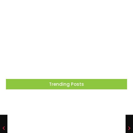
dias 15 e 16 de agosto
05/08/2026
Barueri recebe este mês projeto que
transforma cinema em ferramenta de
educação ambiental
05/08/2026
Trending Posts