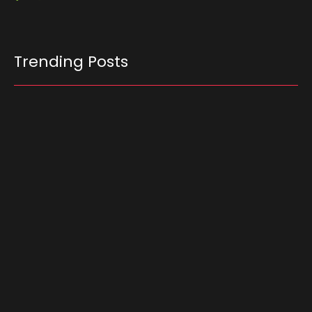
Trending Posts
Ferrari F355 do Anderson Dick é a mais nova