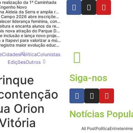
 a realização da 1ª Caminhada
o Engenho Novo
Prefeitura inaugura Espaço Motoboy na Aldeia da Serra e amplia rede de apoio à categoria
Campeonato Municipal de Futebol de Campo 2026 abre inscrições para equipes de Mairinque
CIOESTE promove encontro para fortalecer liderança feminina, conexões e transformação social
Programa Viagem Literária incentiva leitura e encanta alunos da rede municipal de Itapevi
Ferrari F355 do Anderson Dick é a mais nova atração do Parque Dream Car de São Roque (SP)
Fundação de Barueri amplia política de inclusão e lança novo projeto educacional
Projeto “O Samba da Casa 26” chega a Itapevi para valorizar a música autoral e fortalecer a cultura local
Itapevi melhora nota no IDEB 2025 e registra maior evolução educacional da região
e
Cidades
Política
Colunistas
Edições
Outros
Siga-nos
rinque
 contenção
ua Orion
Notícias Popul
Vitória
All Post
Política
Entretenime