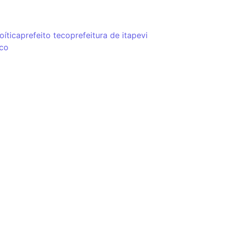
oítica
prefeito teco
prefeitura de itapevi
co