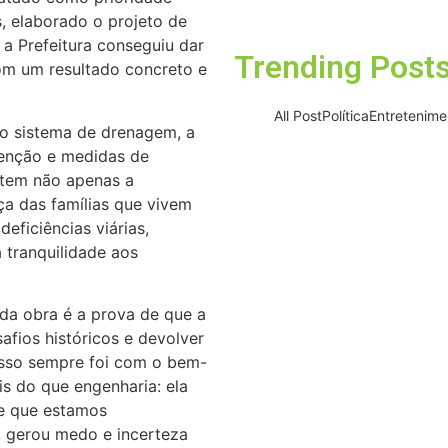
, elaborado o projeto de
05/08/2026
 a Prefeitura conseguiu dar
Trending Post
om um resultado concreto e
All Post
Política
Entretenime
do sistema de drenagem, a
tenção e medidas de
ntem não apenas a
Projeto “O Samba d
a das famílias que vivem
valorizar a música au
eficiências viárias,
06/08/2026
 tranquilidade aos
Osasco recebe 
da obra é a prova de que a
gastronomia, música
fios históricos e devolver
e
sso sempre foi com o bem-
05/08/2026
is do que engenharia: ela
de que estamos
, gerou medo e incerteza
Barueri recebe es