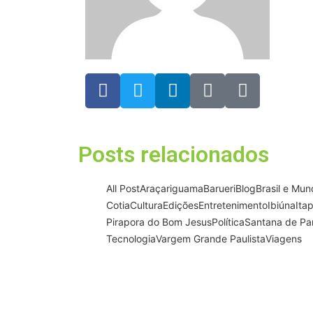
Posts relacionados
All Post
Araçariguama
Barueri
Blog
Brasil e Mu
Cotia
Cultura
Edições
Entretenimento
Ibiúna
Ita
Pirapora do Bom Jesus
Política
Santana de Pa
Tecnologia
Vargem Grande Paulista
Viagens
Prefeitura inaugura Espaço Mo
Serra e amplia rede de ap