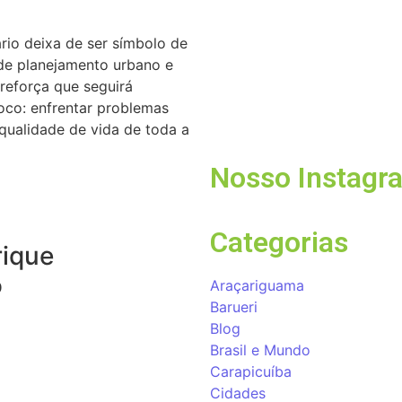
cinema em ferra
05/08/2026
rio deixa de ser símbolo de
de planejamento urbano e
 reforça que seguirá
Dia dos Pais tem
co: enfrentar problemas
lembrança especi
 qualidade de vida de toda a
05/08/2026
Nosso Instagr
Categorias
ique
o
Araçariguama
Barueri
Blog
Brasil e Mundo
Carapicuíba
Cidades