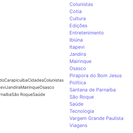
Colunistas
Cotia
Cultura
Edições
Entretenimento
Ibiúna
Itapevi
Jandira
Mairinque
Osasco
Pirapora do Bom Jesus
ndo
Carapicuíba
Cidades
Colunistas
Política
pevi
Jandira
Mairinque
Osasco
Santana de Parnaíba
rnaíba
São Roque
Saúde
São Roque
Saúde
Tecnologia
Vargem Grande Paulista
toboy na Aldeia da
Viagens
oio à categoria