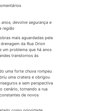
omentários
Ferrari F355 do And
do Parque Dre
e anos, devolve segurança e
07/08/2026
a região
 obras mais aguardadas pela
Projeto “O Samba d
e drenagem da Rua Orion
valorizar a música au
nte um problema que há anos
06/08/2026
randes transtornos às
Osasco recebe 
ndo uma forte chuva rompeu
gastronomia, música
briu uma cratera e obrigou
e
inseguros e sem perspectiva
05/08/2026
o cenário, tornando a rua
 constantes de novos
Barueri recebe es
cinema em ferra
tratado como prioridade