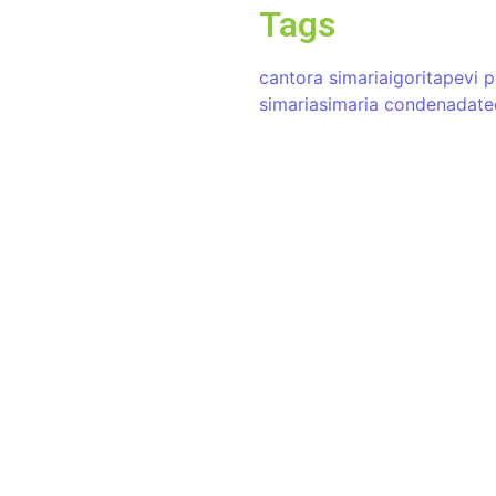
Tags
e Obras, inaugurou nesta quarta-
,…
cantora simaria
igor
itapevi p
simaria
simaria condenada
te
ebol de Campo 2026
es de Mairinque
ue reúne equipes do município,
 e fortalece…
fortalecer liderança
formação social
á, em Barueri, profissionais de
iências sobre cuidado,…