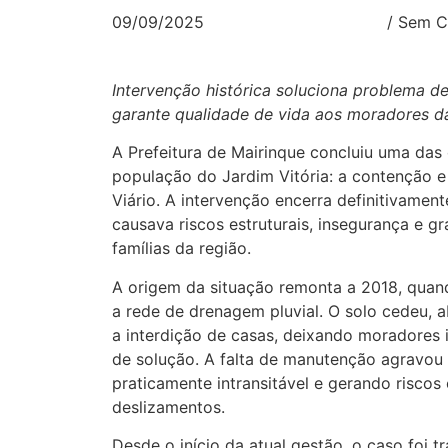
09/09/2025
/
Sem C
Intervenção histórica soluciona problema d
garante qualidade de vida aos moradores d
A Prefeitura de Mairinque concluiu uma das
população do Jardim Vitória: a contenção 
Viário. A intervenção encerra definitivame
causava riscos estruturais, insegurança e g
famílias da região.
A origem da situação remonta a 2018, qua
a rede de drenagem pluvial. O solo cedeu, a
a interdição de casas, deixando moradores 
de solução. A falta de manutenção agravou 
praticamente intransitável e gerando riscos
deslizamentos.
Desde o início da atual gestão, o caso foi 