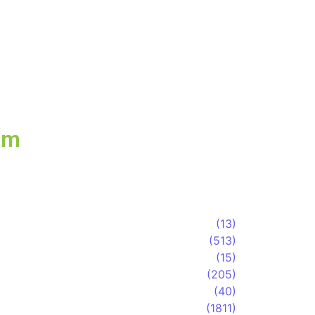
menta de educação ambiental
 tributo a Charlie Brown Jr e
al em Vargem Grande Paulista
am
(13)
(513)
(15)
(205)
(40)
(1811)