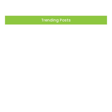
Trending Posts
Projeto “O Samba da Casa 26” chega a
Itapevi para valorizar a música autoral e
fortalecer a cultura local
06/08/2026