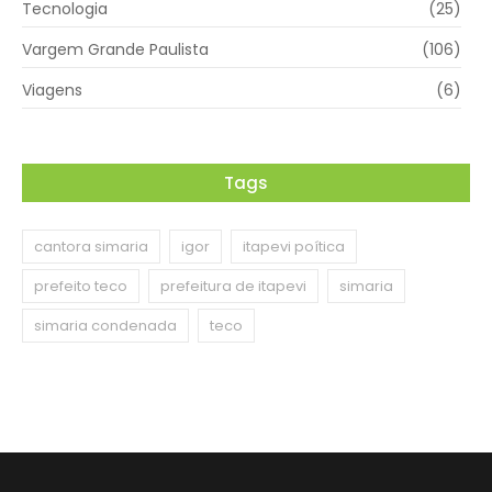
Tecnologia
(25)
Vargem Grande Paulista
(106)
Viagens
(6)
Tags
cantora simaria
igor
itapevi poítica
prefeito teco
prefeitura de itapevi
simaria
simaria condenada
teco