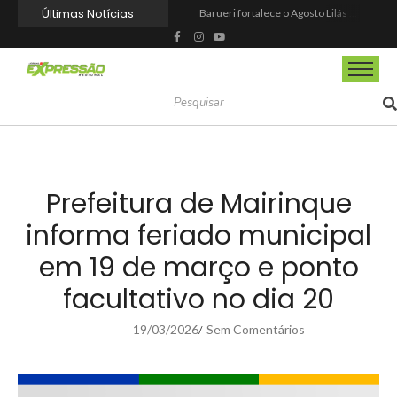
Últimas Notícias
Barueri fortalece o Agosto Lilás com a realização da 1ª Caminhada
Prefeitura reforma praça de lazer no Engenho Novo
Prefeitura inaugura Espaço Motoboy na Aldeia da Serra e amplia rede de apoio à categoria
Campeonato Municipal de Futebol de Campo 2026 abre inscrições para equipes de Mairinque
CIOESTE promove encontro para fortalecer liderança feminina, conexões e transformação social
Programa Viagem Literária incentiva leitura e encanta alunos da rede municipal de Itapevi
Ferrari F355 do Anderson Dick é a mais nova atração do Parque Dream Car de São Roque (SP)
Fundação de Barueri amplia política de inclusão e lança novo projeto educacional
Projeto “O Samba da Casa 26” chega a Itapevi para valorizar a música autoral e fortalecer a cultura local
Itapevi melhora nota no IDEB 2025 e registra maior evolução educacional da região
Prefeitura de Mairinque
informa feriado municipal
em 19 de março e ponto
facultativo no dia 20
19/03/2026
Sem Comentários
/