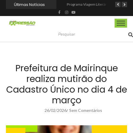
Últimas Notícias
CIOESTE promove encontro para fortalecer liderança feminina, conexões e transformação social
Programa Viagem Literária incentiva leitura e encanta alunos da rede municipal de Itapevi
Ferrari F355 do Anderson Dick é a mais nova atração do Parque Dream Car de São Roque (SP)
Prefeitura de Mairinque
realiza mutirão do
Cadastro Único no dia 4 de
março
26/02/2026
Sem Comentários
/