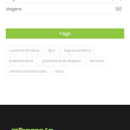
Viagens
(6)
Tags
cantora simaria
igor
itapevi poítica
prefeito teco
prefeitura de itapevi
simaria
simaria condenada
teco