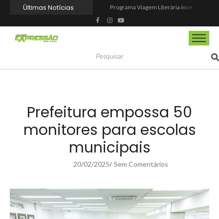
Últimas Notícias
Programa Viagem Literária incentiva leitura e encanta alunos da rede municipal de Itapevi
Ferrari F355 do Anderson Dick é a mais nova atração do Parque Dream Car de São Roque (SP)
Fundação de Barueri amplia política de inclusão e lança novo projeto educacional
Projeto “O Samba da Casa 26” chega a Itapevi para valorizar a música autoral e fortalecer a cultura local
Itapevi melhora nota no IDEB 2025 e registra maior evolução educacional da região
Prefeitura de Mairinque promove palestra em alusão ao Agosto Lilás no CRAS Vila Barreto
Banco do Povo Paulista oferece crédito para impulsionar empreendedores de Mairinque
GCM de Mairinque prende três pessoas em flagrante por furto de cabos telefônicos após monitoramento do COI
Mairinque conquista título no Torneio de Vôlei Adaptado Feminino 45+
Itapevi forma mais 120 estudantes no Programa Aluno Tutor em Tecnologia Google e alcança 944 alunos capacitados
Prefeitura empossa 50
monitores para escolas
municipais
20/02/2025
Sem Comentários
/