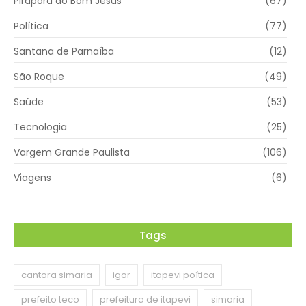
Pirapora do Bom Jesus
(67)
Política
(77)
Santana de Parnaíba
(12)
São Roque
(49)
Saúde
(53)
Tecnologia
(25)
Vargem Grande Paulista
(106)
Viagens
(6)
Tags
cantora simaria
igor
itapevi poítica
prefeito teco
prefeitura de itapevi
simaria