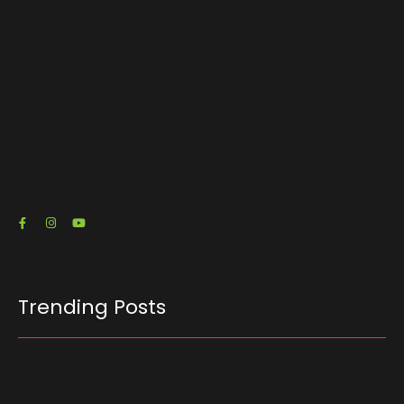
O escritório de advocacia do senador e pré-
candidato à Presidência Flávio Bolsonaro (PL-
RJ) emitiu três notas fiscais que somam R$…
23/07/2026
Trending Posts