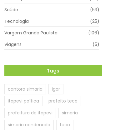
Saúde
(53)
Tecnologia
(25)
Vargem Grande Paulista
(106)
Viagens
(5)
Tags
cantora simaria
igor
itapevi poítica
prefeito teco
prefeitura de itapevi
simaria
simaria condenada
teco