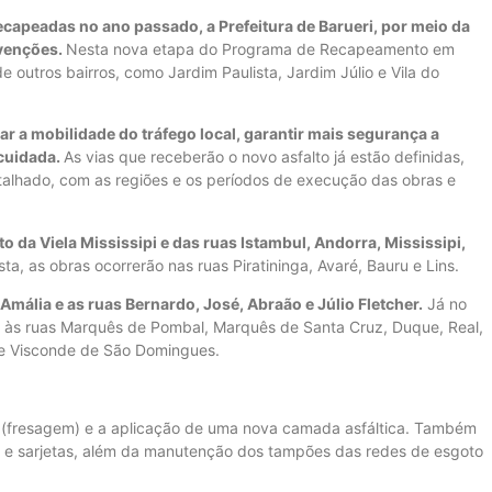
ecapeadas no ano passado, a Prefeitura de Barueri, por meio da
rvenções.
Nesta nova etapa do Programa de Recapeamento em
 outros bairros, como Jardim Paulista, Jardim Júlio e Vila do
r a mobilidade do tráfego local, garantir mais segurança a
 cuidada.
As vias que receberão o novo asfalto já estão definidas,
alhado, com as regiões e os períodos de execução das obras e
o da Viela Mississipi e das ruas Istambul, Andorra, Mississipi,
ta, as obras ocorrerão nas ruas Piratininga, Avaré, Bauru e Lins.
mália e as ruas Bernardo, José, Abraão e Júlio Fletcher.
Já no
á às ruas Marquês de Pombal, Marquês de Santa Cruz, Duque, Real,
 e Visconde de São Domingues.
 (fresagem) e a aplicação de uma nova camada asfáltica. Também
s e sarjetas, além da manutenção dos tampões das redes de esgoto