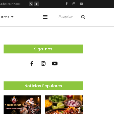
GCM de Mairinque prende três pessoas em flagrante por furto de cabos telefônicos após monitoramento do COI
Mairinque conquista título no Torneio de Vôlei Adaptado Feminino 45+
Itapevi forma mais 120 estudantes no Programa Aluno Tutor em Tecnologia Google e alcança 944 alunos capacitados
utros
Siga-nos
Notícias Populares