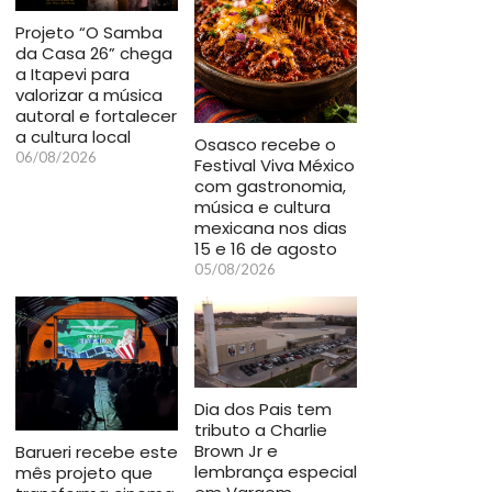
Projeto “O Samba
da Casa 26” chega
a Itapevi para
valorizar a música
autoral e fortalecer
a cultura local
Osasco recebe o
06/08/2026
Festival Viva México
com gastronomia,
música e cultura
mexicana nos dias
15 e 16 de agosto
05/08/2026
Dia dos Pais tem
tributo a Charlie
Brown Jr e
Barueri recebe este
lembrança especial
mês projeto que