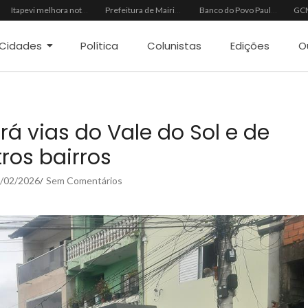
Itapevi melhora nota no IDEB 2025 e registra maior evolução educacional da região
Prefeitura de Mairinque promove palestra em alusão ao Agosto Lilás no CRAS Vila Barreto
Banco do Povo Paulista oferece crédito para impulsionar empreendedores de Mairinque
Cidades
Política
Colunistas
Edições
O
rá vias do Vale do Sol e de
ros bairros
/02/2026
Sem Comentários
/