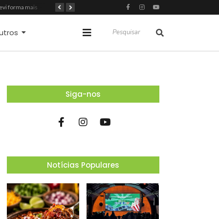
Itapevi forma mais 120 estudantes no Programa Aluno Tutor em Tecnologia Google e alcança 944 alunos capacitados
Semana da Juventude 2026 reúne oportunidades de emprego, esporte, cultura e empreendedorismo em Itapevi
Nova StocKids será inaugurada nesta sexta-feira (7) no Shopping Vila Nova, em Itapevi
utros
Siga-nos
Notícias Populares