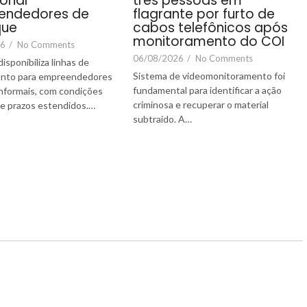
três pessoas em
ionar
flagrante por furto de
endedores de
cabos telefônicos após
que
monitoramento do COI
26
/
No Comments
06/08/2026
/
No Comments
isponibiliza linhas de
Sistema de videomonitoramento foi
ento para empreendedores
fundamental para identificar a ação
informais, com condições
criminosa e recuperar o material
s e prazos estendidos.…
subtraído. A…