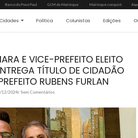
Banco do Povo Paulista oferece crédito para impulsionar empreendedores de Mairinque
GCM de Mairinque prende três pessoas em flagrante por furto de cabos telefônicos após monitoramento do COI
Mairinque conquista título no Torneio de Vôlei Adaptado Feminino 45+
Cidades
Política
Colunistas
Edições
O
ARA E VICE-PREFEITO ELEITO
ENTREGA TÍTULO DE CIDADÃO
 PREFEITO RUBENS FURLAN
/12/2024
Sem Comentários
/