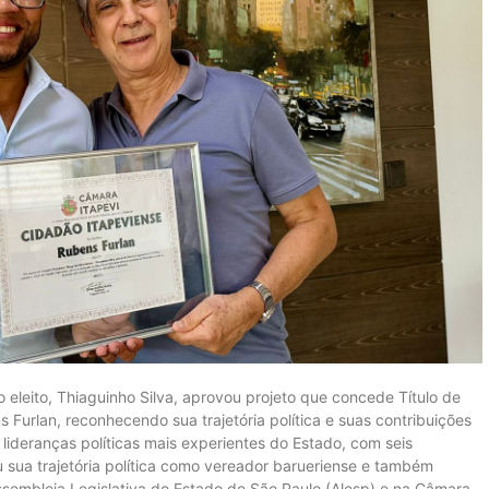
 eleito, Thiaguinho Silva, aprovou projeto que concede Título de
 Furlan, reconhecendo sua trajetória política e suas contribuições
lideranças políticas mais experientes do Estado, com seis
ou sua trajetória política como vereador barueriense e também
embleia Legislativa do Estado de São Paulo (Alesp) e na Câmara