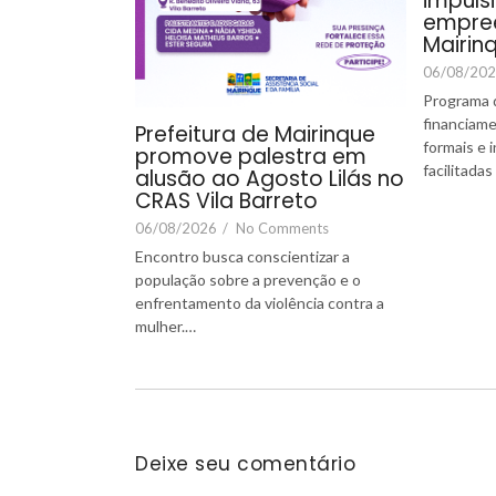
impuls
empre
Mairin
06/08/20
Programa d
financiam
Prefeitura de Mairinque
formais e 
promove palestra em
facilitada
alusão ao Agosto Lilás no
CRAS Vila Barreto
06/08/2026
/
No Comments
Encontro busca conscientizar a
população sobre a prevenção e o
enfrentamento da violência contra a
mulher.…
Deixe seu comentário