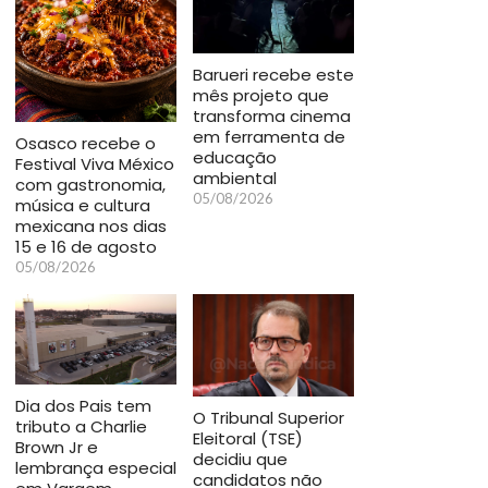
Barueri recebe este
mês projeto que
transforma cinema
em ferramenta de
Osasco recebe o
educação
Festival Viva México
ambiental
com gastronomia,
05/08/2026
música e cultura
mexicana nos dias
15 e 16 de agosto
05/08/2026
Dia dos Pais tem
O Tribunal Superior
tributo a Charlie
Eleitoral (TSE)
Brown Jr e
decidiu que
lembrança especial
candidatos não