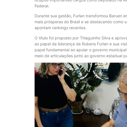
Federal.
Durante sua gestão, Furlan transformou Barueri 
mais prósperas do Brasil e se destacando como um
apontam rankings recentes.
O título foi proposto por Thiaguinho Silva e apr
ao papel de liderança de Rubens Furlan e sua visã
papel fundamental ao apoiar o governo municipal 
meio de articulações junto ao governo estadual 