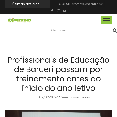
Últimas Notícias
CIOESTE promove encontro para fortalecer liderança feminina, conexões e transformação social
Programa Viagem Literária incentiva leitura e encanta alunos da rede municipal de Itapevi
Ferrari F355 do Anderson Dick é a mais nova atração do Parque Dream Car de São Roque (SP)
Fundação de Barueri amplia política de inclusão e lança novo projeto educacional
Projeto “O Samba da Casa 26” chega a Itapevi para valorizar a música autoral e fortalecer a cultura local
Itapevi melhora nota no IDEB 2025 e registra maior evolução educacional da região
Prefeitura de Mairinque promove palestra em alusão ao Agosto Lilás no CRAS Vila Barreto
Banco do Povo Paulista oferece crédito para impulsionar empreendedores de Mairinque
GCM de Mairinque prende três pessoas em flagrante por furto de cabos telefônicos após monitoramento do COI
Mairinque conquista título no Torneio de Vôlei Adaptado Feminino 45+
Profissionais de Educação
de Barueri passam por
treinamento antes do
início do ano letivo
07/02/2026
Sem Comentários
/