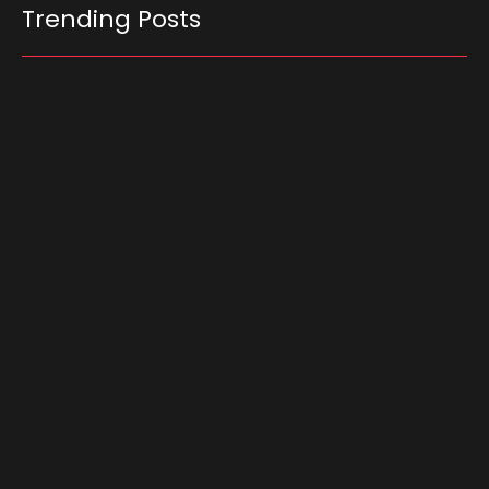
Trending Posts
Ferrari F355 do Anderson Dick é a mais nova
atração do Parque Dream Car de São Roque
(SP)
07/08/2026
Projeto “O Samba da Casa 26” chega a Itapevi
para valorizar a música autoral e fortalecer a
cultura local
06/08/2026