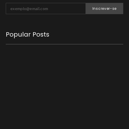
Inscrever-se
Popular Posts
O Tribunal Superior Eleitoral (TSE) decidiu que
candidatos não podem utilizar carros
empregados no transporte de passageiros por
aplicativo para…
03/08/2026