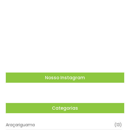
05/08/2026
Dia dos Pais tem tributo a Charlie Brown Jr e
lembrança especial em Vargem Grande
Paulista
05/08/2026
Nosso Instagram
Categorias
Araçariguama
(13)