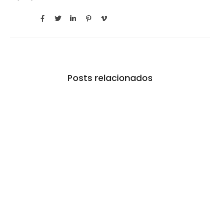
Posts relacionados
Ferrari F355 do Anderson Dick é a mais nova
atração do Parque Dream Car de São Roque
(SP)
07/08/2026
/
No Comments
Encontrado abandonado, carro foi restaurado pelo próprio dono
da FuelTech e permanecerá exposto por tempo determinado…