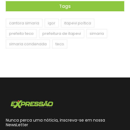
Tags
cantora simaria
igor
itapevi poítica
prefeito teco
prefeitura de itapevi
simaria
simaria condenada
teco
Nunca perca uma nóticia, inscreva-se em nossa
NewsLetter