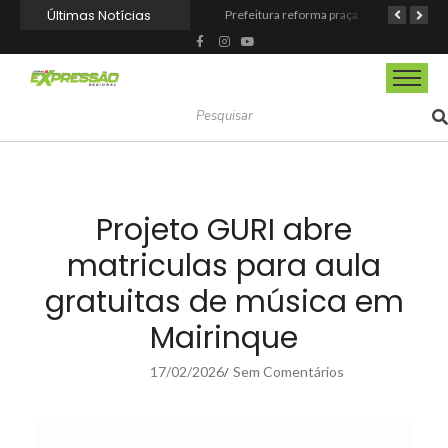
Últimas Notícias
Barueri fortalece o Agosto Lilás com a realização da 1ª Caminhada
Prefeitura reforma praça de lazer no Engenho Novo
Prefeitura inaugura Espaço Motoboy na Aldeia da Serra e amplia rede de apoio à categoria
Projeto GURI abre
matriculas para aula
gratuitas de música em
Mairinque
17/02/2026
Sem Comentários
/