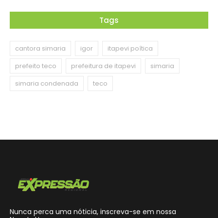
Tags
cantora simaria
igor
itapevi poítica
prefeito teco
prefeitura de itapevi
simaria
simaria condenada
teco
Nunca perca uma nóticia, inscreva-se em nossa