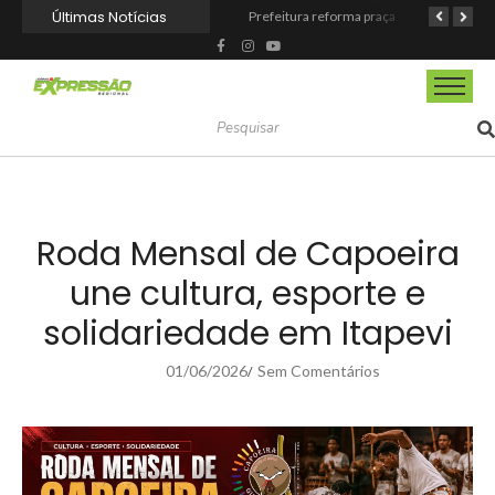
Últimas Notícias
Itapevi melhora nota no IDEB 2025 e registra maior evolução educacional da região
Barueri fortalece o Agosto Lilás com a realização da 1ª Caminhada
Prefeitura reforma praça de lazer no Engenho Novo
Roda Mensal de Capoeira
une cultura, esporte e
solidariedade em Itapevi
01/06/2026
Sem Comentários
/