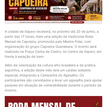
A cidade de Itapevi receberá, no próximo dia 20 de junho, a
partir das 17 horas, mais uma edição da tradicional Roda
Mensal de Capoeira, promovida pelo Mestre Polar, com
organização do grupo Capoeira Guanabara. O evento será
realizado na Praça Carlos de Castro, no Centro de Itapevi, em
frente à estação de trem.
Além da valorização da cultura afro-brasileira e da prática
esportiva, a edição deste mês terá um caráter solidário
especial, integrando a Campanha do Agasalho. Os
participantes são convidados a levar um agasalho para ajudar
pessoas em situação de vulnerabilidade durante o período de
inverno.