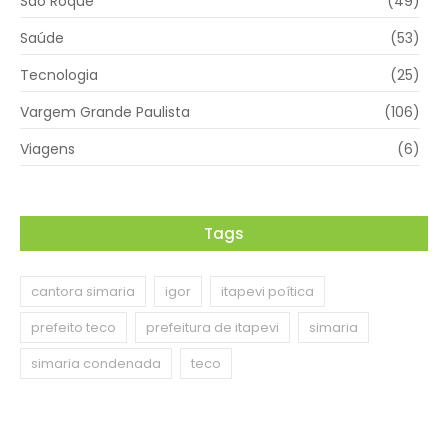
São Roque
(49)
Saúde
(53)
Tecnologia
(25)
Vargem Grande Paulista
(106)
Viagens
(6)
Tags
cantora simaria
igor
itapevi poítica
prefeito teco
prefeitura de itapevi
simaria
simaria condenada
teco