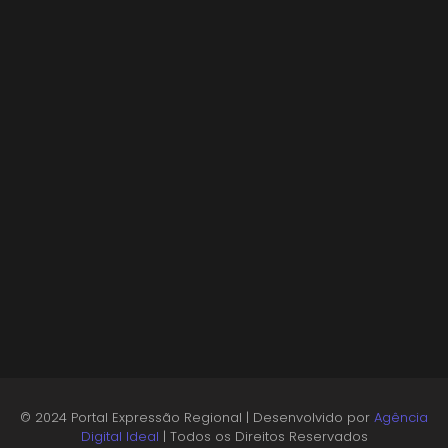
Projeto “O Samba da Casa 26” chega a Itapevi
para valorizar a música autoral e fortalecer a
cultura local
06/08/2026
Osasco recebe o Festival Viva México com
gastronomia, música e cultura mexicana nos
dias 15 e 16 de agosto
05/08/2026
© 2024 Portal Expressão Regional | Desenvolvido por
Agência
Digital Ideal
| Todos os Direitos Reservados