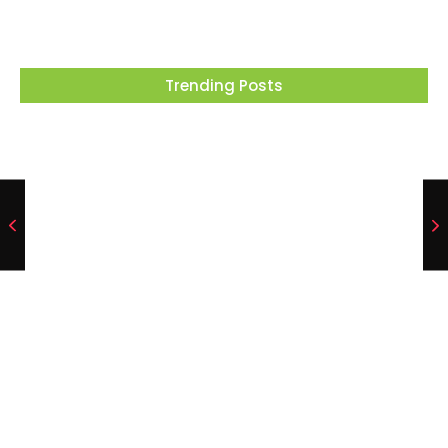
Trending Posts
Projeto “O Samba da Casa 26” chega a
Itapevi para valorizar a música autoral e
fortalecer a cultura local
06/08/2026
Osasco recebe o Festival Viva México com
gastronomia, música e cultura mexicana nos
dias 15 e 16 de agosto