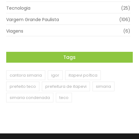
Tecnologia
(25)
Vargem Grande Paulista
(106)
Viagens
(6)
Tags
cantora simaria
igor
itapevi poítica
prefeito teco
prefeitura de itapevi
simaria
simaria condenada
teco