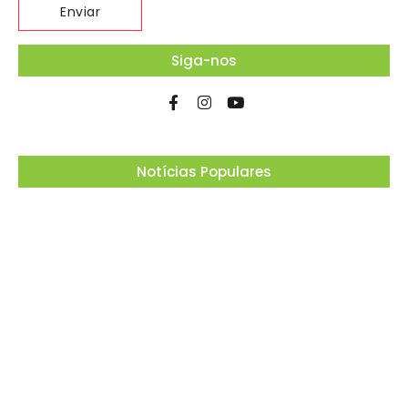
Siga-nos
Notícias Populares
Ferrari F355 do Anderson Dick é a mais nova
atração do Parque Dream Car de São Roque
(SP)
07/08/2026