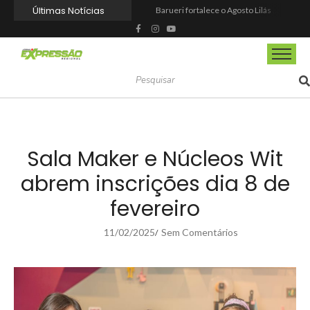
Últimas Notícias
Barueri fortalece o Agosto Lilás com a realização da 1ª Caminhada
Prefeitura reforma praça de lazer no Engenho Novo
Prefeitura inaugura Espaço Motoboy na Aldeia da Serra e amplia rede de apoio à categoria
Campeonato Municipal de Futebol de Campo 2026 abre inscrições para equipes de Mairinque
CIOESTE promove encontro para fortalecer liderança feminina, conexões e transformação social
Programa Viagem Literária incentiva leitura e encanta alunos da rede municipal de Itapevi
Ferrari F355 do Anderson Dick é a mais nova atração do Parque Dream Car de São Roque (SP)
Fundação de Barueri amplia política de inclusão e lança novo projeto educacional
Projeto “O Samba da Casa 26” chega a Itapevi para valorizar a música autoral e fortalecer a cultura local
Itapevi melhora nota no IDEB 2025 e registra maior evolução educacional da região
Sala Maker e Núcleos Wit
abrem inscrições dia 8 de
fevereiro
11/02/2025
Sem Comentários
/