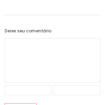
Barueri, profissionais de diferentes áreas para compartilhar
experiências sobre cuidado,…
Deixe seu comentário