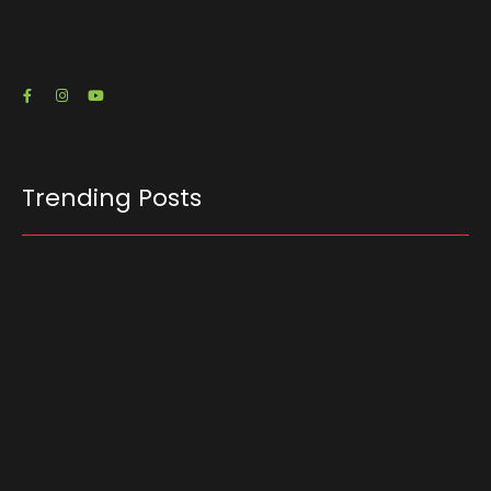
RJ) emitiu três notas fiscais que somam R$…
23/07/2026
Trending Posts
Ferrari F355 do Anderson Dick é a mais nova
atração do Parque Dream Car de São Roque
(SP)
07/08/2026