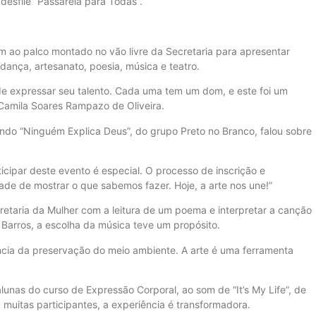
desfile “Passarela para Todas”.
am ao palco montado no vão livre da Secretaria para apresentar
 dança, artesanato, poesia, música e teatro.
 de expressar seu talento. Cada uma tem um dom, e este foi um
Camila Soares Rampazo de Oliveira.
tando “Ninguém Explica Deus”, do grupo Preto no Branco, falou sobre
icipar deste evento é especial. O processo de inscrição e
dade de mostrar o que sabemos fazer. Hoje, a arte nos une!”
taria da Mulher com a leitura de um poema e interpretar a canção
a Barros, a escolha da música teve um propósito.
ância da preservação do meio ambiente. A arte é uma ferramenta
unas do curso de Expressão Corporal, ao som de “It’s My Life”, de
 muitas participantes, a experiência é transformadora.