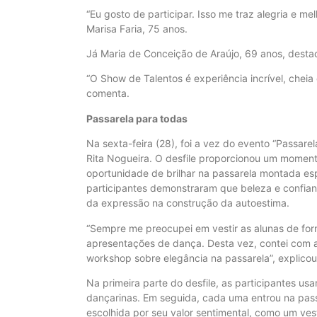
“Eu gosto de participar. Isso me traz alegria e m
Marisa Faria, 75 anos.
Já Maria de Conceição de Araújo, 69 anos, dest
“O Show de Talentos é experiência incrível, cheia
comenta.
Passarela para todas
Na sexta-feira (28), foi a vez do evento “Passare
Rita Nogueira. O desfile proporcionou um mome
oportunidade de brilhar na passarela montada esp
participantes demonstraram que beleza e confian
da expressão na construção da autoestima.
“Sempre me preocupei em vestir as alunas de for
apresentações de dança. Desta vez, contei com a 
workshop sobre elegância na passarela”, explicou
Na primeira parte do desfile, as participantes us
dançarinas. Em seguida, cada uma entrou na pass
escolhida por seu valor sentimental, como um ves