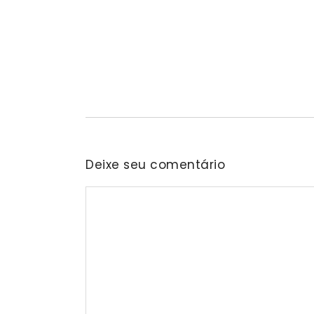
Projeto “O Samba da Casa 26” cheg
fortalecer a cultura local
06/08/2026
/
No Comments
Nascida na residência do senhor Araken, iniciativa 
Deixe seu comentário