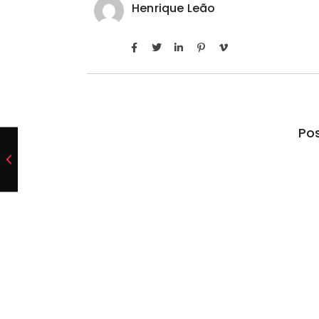
Henrique Leão
Pos
Ferrari F355 do Anderson Dick é 
São Roque (SP)
07/08/2026
/
No Comments
Encontrado abandonado, carro foi restaurado pelo 
determinado…
Fundação de Barueri amplia políti
educacional