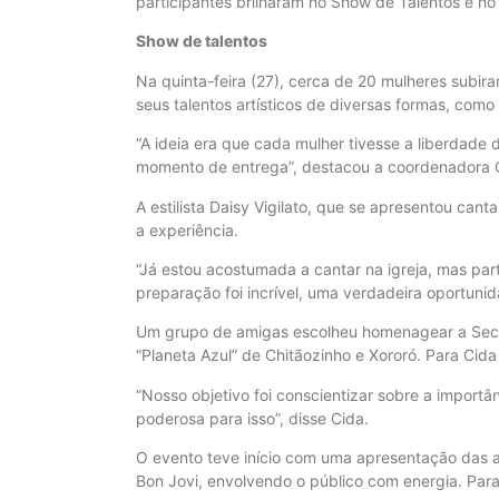
participantes brilharam no Show de Talentos e no 
Show de talentos
Na quinta-feira (27), cerca de 20 mulheres subir
seus talentos artísticos de diversas formas, como
“A ideia era que cada mulher tivesse a liberdade
momento de entrega”, destacou a coordenadora 
A estilista Daisy Vigilato, que se apresentou can
a experiência.
“Já estou acostumada a cantar na igreja, mas part
preparação foi incrível, uma verdadeira oportuni
Um grupo de amigas escolheu homenagear a Secre
“Planeta Azul” de Chitãozinho e Xororó. Para Cid
“Nosso objetivo foi conscientizar sobre a import
poderosa para isso”, disse Cida.
O evento teve início com uma apresentação das al
Bon Jovi, envolvendo o público com energia. Para