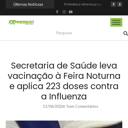
Últimas Notícias
Barueri fortalece o Agosto Lilás com a realização da 1ª Caminhada
Prefeitura reforma praça de lazer no Engenho Novo
Prefeitura inaugura Espaço Motoboy na Aldeia da Serra e amplia rede de apoio à categoria
Secretaria de Saúde leva
vacinação à Feira Noturna
e aplica 223 doses contra
a Influenza
11/06/2026
Sem Comentários
/