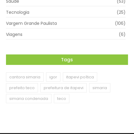
Saúde
(53)
Tecnologia
(25)
Vargem Grande Paulista
(106)
Viagens
(6)
Tags
cantora simaria
igor
itapevi poítica
prefeito teco
prefeitura de itapevi
simaria
simaria condenada
teco