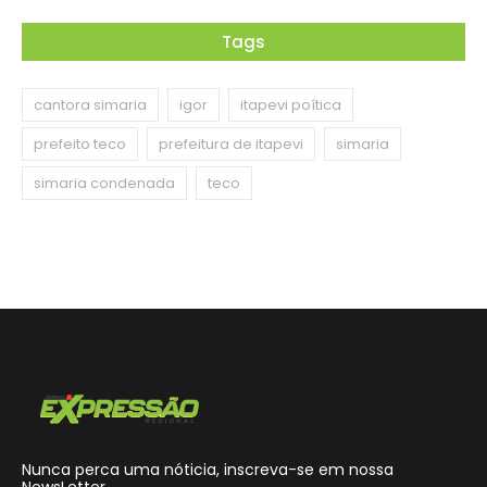
Tags
cantora simaria
igor
itapevi poítica
prefeito teco
prefeitura de itapevi
simaria
simaria condenada
teco
Nunca perca uma nóticia, inscreva-se em nossa
NewsLetter