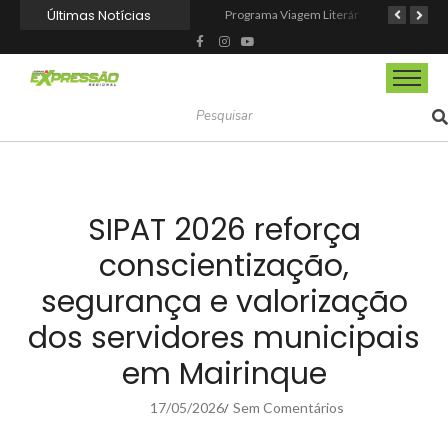
Últimas Notícias
CIOESTE promove encontro para fortalecer liderança feminina, conexões e transformação social
Programa Viagem Literária incentiva leitura e encanta alunos da rede municipal de Itapevi
Ferrari F355 do Anderson Dick é a mais nova atração do Parque Dream Car de São Roque (SP)
SIPAT 2026 reforça
conscientização,
segurança e valorização
dos servidores municipais
em Mairinque
17/05/2026
Sem Comentários
/