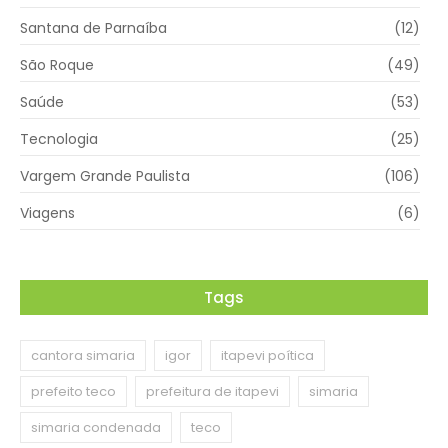
Santana de Parnaíba
(12)
São Roque
(49)
Saúde
(53)
Tecnologia
(25)
Vargem Grande Paulista
(106)
Viagens
(6)
Tags
cantora simaria
igor
itapevi poítica
prefeito teco
prefeitura de itapevi
simaria
simaria condenada
teco