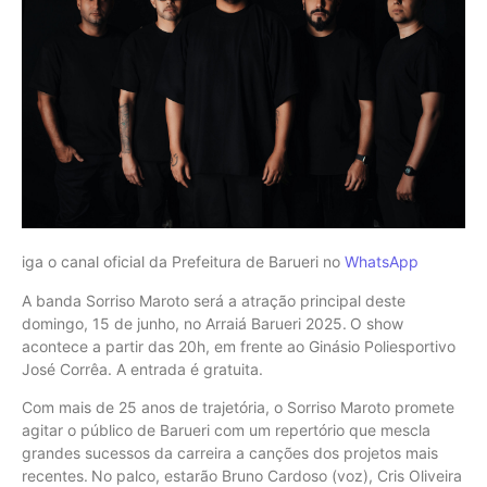
iga o canal oficial da Prefeitura de Barueri no
WhatsApp
A banda Sorriso Maroto será a atração principal deste
domingo, 15 de junho, no Arraiá Barueri 2025.
O show
acontece a partir das 20h, em frente ao Ginásio Poliesportivo
José Corrêa. A entrada é gratuita.
Com mais de 25 anos de trajetória, o Sorriso Maroto promete
agitar o público de Barueri com um repertório que mescla
grandes sucessos da carreira a canções dos projetos mais
recentes.
No palco, estarão Bruno Cardoso (voz), Cris Oliveira