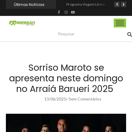
Últimas Notícias
CIOESTE promove encontro para fortalecer liderança feminina, conexões e transformação social
Programa Viagem Literária incentiva leitura e encanta alunos da rede municipal de Itapevi
Ferrari F355 do Anderson Dick é a mais nova atração do Parque Dream Car de São Roque (SP)
Sorriso Maroto se
apresenta neste domingo
no Arraiá Barueri 2025
13/06/2025
Sem Comentários
/