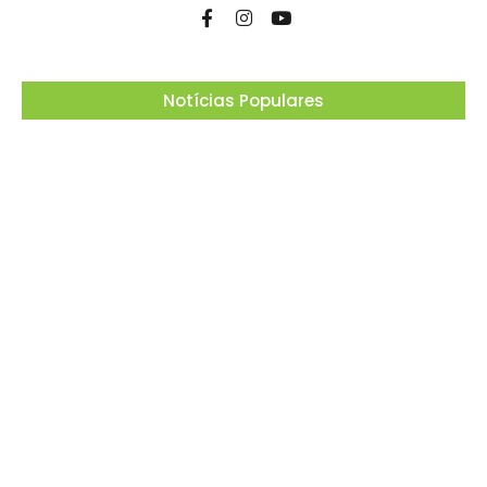
Notícias Populares
Ferrari F355 do Anderson Dick é a mais nova