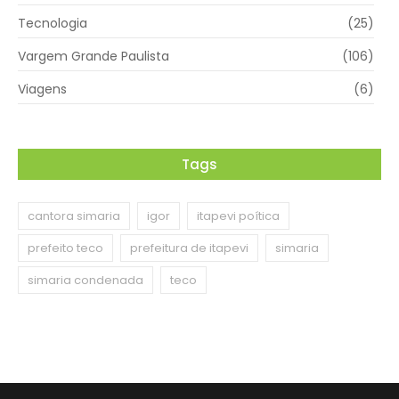
Tecnologia
(25)
Vargem Grande Paulista
(106)
Viagens
(6)
Tags
cantora simaria
igor
itapevi poítica
prefeito teco
prefeitura de itapevi
simaria
simaria condenada
teco