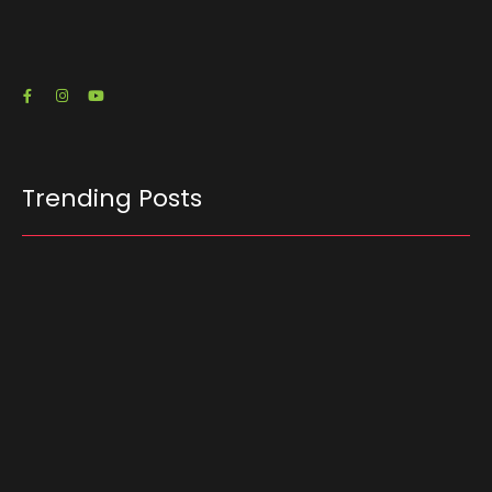
RJ) emitiu três notas fiscais que somam R$…
23/07/2026
Trending Posts