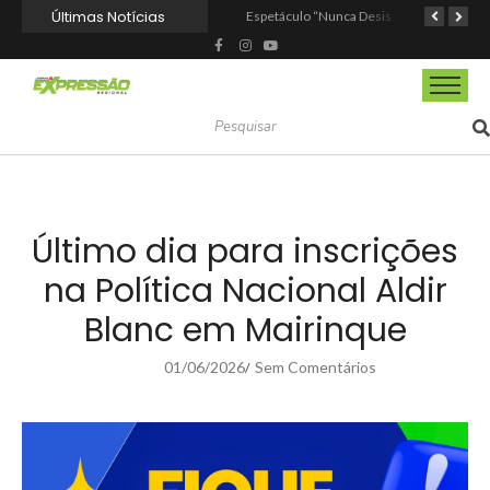
Últimas Notícias
Osasco recebe o Festival Viva México com gastronomia, música e cultura mexicana nos dias 15 e 16 de agosto
Espetáculo “Nunca Desista de Seus Sonhos”, baseado na obra de Augusto Cury, chega a Osasco para apresentação única no Teatro Glória Giglio
Barueri entrega Espaço Motoboy em Aldeia da Serra com estrutura, segurança e dignidade aos profissionais
Último dia para inscrições
na Política Nacional Aldir
Blanc em Mairinque
01/06/2026
Sem Comentários
/