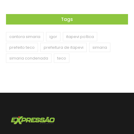
Tags
cantora simaria
igor
itapevi poítica
prefeito teco
prefeitura de itapevi
simaria
simaria condenada
teco