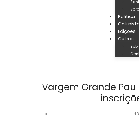
San
Varg
Política
Colunist
Edições
Outros
Sobr
Con
Vargem Grande Paulis
inscriçõ
13