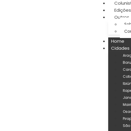
Colunis
Edições
Outros
Sob
Co
Home
Cidades
Ara
Baru
Car
Coti
Ibiú
Itap
Jand
Mair
Osa
Pira
São