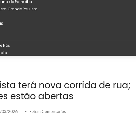
tana de Parnaíba
em Grande Paulista
as
e Nós
tato
ta terá nova corrida de rua;
es estão abertas
/03/2026
Sem Comentários
/