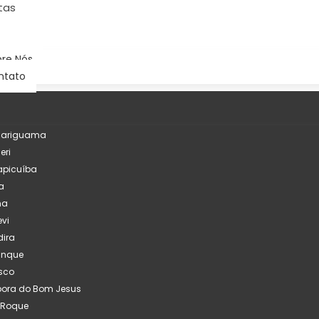
tas
re Nós
ntato
çariguama
eri
apicuíba
a
na
evi
ira
inque
sco
pora do Bom Jesus
 Roque