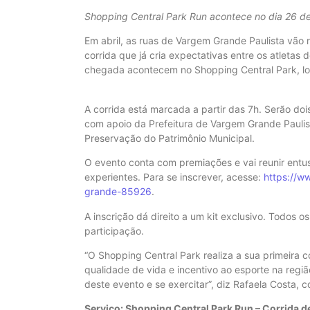
Shopping Central Park Run acontece no dia 26 de 
Em abril, as ruas de Vargem Grande Paulista vão
corrida que já cria expectativas entre os atletas d
chegada acontecem no Shopping Central Park, loc
A corrida está marcada a partir das 7h. Serão dois
com apoio da Prefeitura de Vargem Grande Paulist
Preservação do Patrimônio Municipal.
O evento conta com premiações e vai reunir entusi
experientes. Para se inscrever, acesse:
https://w
grande-85926
.
A inscrição dá direito a um kit exclusivo. Todos 
participação.
“O Shopping Central Park realiza a sua primeira
qualidade de vida e incentivo ao esporte na regiã
deste evento e se exercitar”, diz Rafaela Costa,
Serviço: Shopping Central Park Run – Corrida d