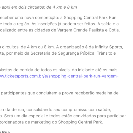
abril em dois circuitos: de 4 km e 8 km
 receber uma nova competição: a Shopping Central Park Run,
e toda a região. As inscrições já podem ser feitas. A saída e a
alizado entre as cidades de Vargem Grande Paulista e Cotia.
 circuitos, de 4 km ou 8 km. A organização é da Infinity Sports,
a, por meio da Secretaria de Segurança Pública, Trânsito e
astas de corrida de todos os níveis, do iniciante até os mais
ww.ticketsports.com.br/e/shopping-central-park-run-vargem-
os participantes que concluírem a prova receberão medalha de
 corrida de rua, consolidando seu compromisso com saúde,
o. Será um dia especial e todos estão convidados para participar
 coordenadora de marketing do Shopping Central Park.
e Rua