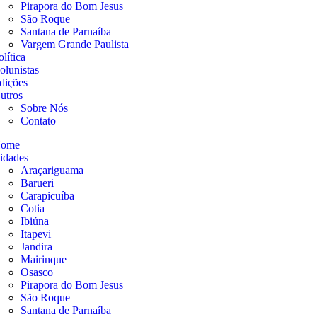
Pirapora do Bom Jesus
São Roque
Santana de Parnaíba
Vargem Grande Paulista
olítica
olunistas
dições
utros
Sobre Nós
Contato
ome
idades
Araçariguama
Barueri
Carapicuíba
Cotia
Ibiúna
Itapevi
Jandira
Mairinque
Osasco
Pirapora do Bom Jesus
São Roque
Santana de Parnaíba