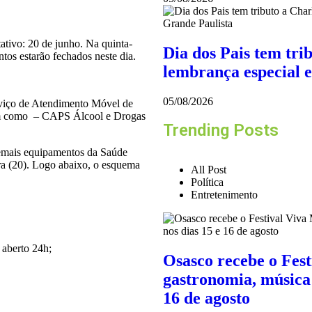
tativo: 20 de junho. Na quinta-
Dia dos Pais tem tri
ntos estarão fechados neste dia.
lembrança especial 
05/08/2026
viço de Atendimento Móvel de
em como – CAPS Álcool e Drogas
Trending Posts
demais equipamentos da Saúde
eira (20). Logo abaixo, o esquema
All Post
Política
Entretenimento
 aberto 24h;
Osasco recebe o Fes
gastronomia, música 
16 de agosto