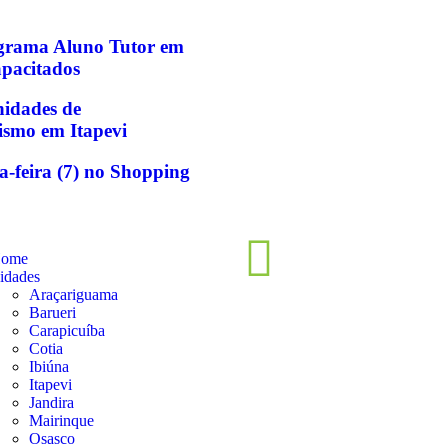
ograma Aluno Tutor em
apacitados
idades de
ismo em Itapevi
a-feira (7) no Shopping
ome
idades
Araçariguama
Barueri
Carapicuíba
Cotia
Ibiúna
Itapevi
Jandira
Mairinque
Osasco