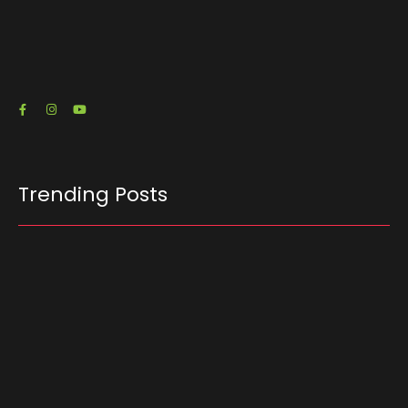
candidato à Presidência Flávio Bolsonaro (PL-
RJ) emitiu três notas fiscais que somam R$…
23/07/2026
Trending Posts