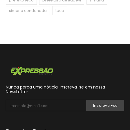
prefeito teco
prefeitura de itapevi
simaria
simaria condenada
teco
Nunca perca uma nóticia, inscreva-se em nossa
NewsLetter
Inscrever-se