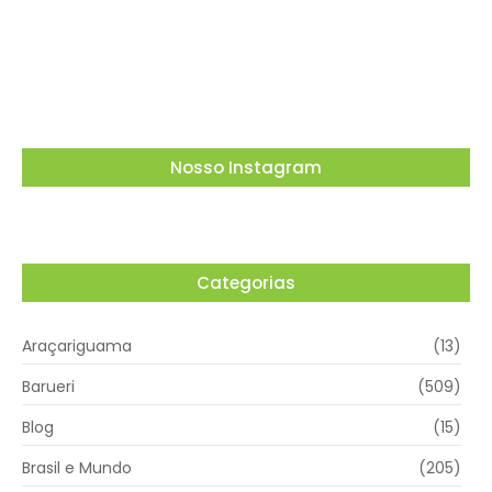
empregados no transporte de passageiros
por aplicativo para…
03/08/2026
Nosso Instagram
Categorias
Araçariguama
(13)
Barueri
(509)
Blog
(15)
Brasil e Mundo
(205)