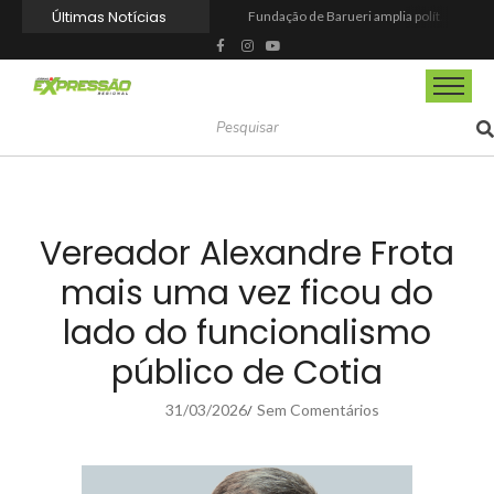
Últimas Notícias
Fundação de Barueri amplia política de inclusão e lança novo projeto educacional
Projeto “O Samba da Casa 26” chega a Itapevi para valorizar a música autoral e fortalecer a cultura local
Itapevi melhora nota no IDEB 2025 e registra maior evolução educacional da região
Prefeitura de Mairinque promove palestra em alusão ao Agosto Lilás no CRAS Vila Barreto
Banco do Povo Paulista oferece crédito para impulsionar empreendedores de Mairinque
GCM de Mairinque prende três pessoas em flagrante por furto de cabos telefônicos após monitoramento do COI
Mairinque conquista título no Torneio de Vôlei Adaptado Feminino 45+
Itapevi forma mais 120 estudantes no Programa Aluno Tutor em Tecnologia Google e alcança 944 alunos capacitados
Semana da Juventude 2026 reúne oportunidades de emprego, esporte, cultura e empreendedorismo em Itapevi
Nova StocKids será inaugurada nesta sexta-feira (7) no Shopping Vila Nova, em Itapevi
Vereador Alexandre Frota
mais uma vez ficou do
lado do funcionalismo
público de Cotia
31/03/2026
Sem Comentários
/