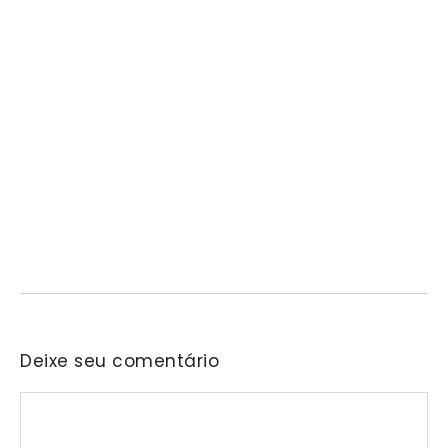
Prefeitura de Mairinque promove palestra em
alusão ao Agosto Lilás no CRAS Vila Barreto
06/08/2026
/
No Comments
Encontro busca conscientizar a população sobre a prevenção e o
enfrentamento da violência contra a mulher.…
Deixe seu comentário