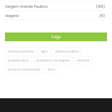
Vargem Grande Paulista
(106)
Viagens
(6)
Tags
cantora simaria
igor
itapevi poítica
prefeito teco
prefeitura de itapevi
simaria
simaria condenada
teco