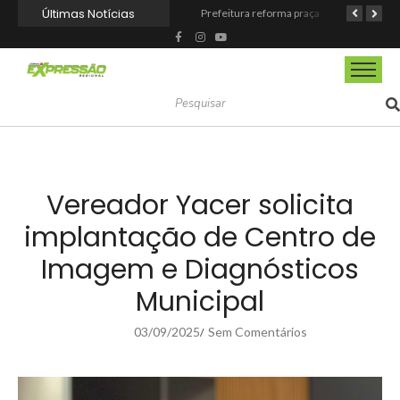
Últimas Notícias
Barueri fortalece o Agosto Lilás com a realização da 1ª Caminhada
Prefeitura reforma praça de lazer no Engenho Novo
Prefeitura inaugura Espaço Motoboy na Aldeia da Serra e amplia rede de apoio à categoria
Vereador Yacer solicita
implantação de Centro de
Imagem e Diagnósticos
Municipal
03/09/2025
Sem Comentários
/