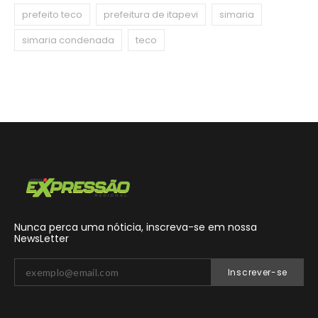
prefeito teco
prefeitura de itapevi
simaria
simaria condenada
teco
Nunca perca uma nóticia, inscreva-se em nossa
NewsLetter
Inscrever-se