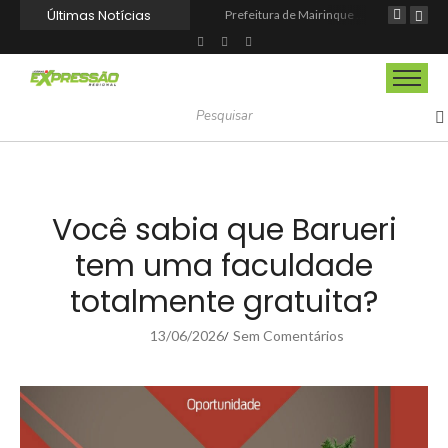
Últimas Notícias
Espetáculo “Nunca Desista de Seus Sonhos”, baseado na obra de Augusto Cury, chega a Osasco para apresentação única no Teatro Glória Giglio
Itapevi melhora nota no IDEB 2025 e registra maior evolução educacional da região
Prefeitura de Mairinque promove palestra em alusão ao Agosto Lilás no CRAS Vila Barreto
Você sabia que Barueri
tem uma faculdade
totalmente gratuita?
13/06/2026
Sem Comentários
/