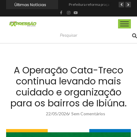
Últimas Notícias
Barueri fortalece o Agosto Lilás com a realização da 1ª Caminhada
Prefeitura reforma praça de lazer no Engenho Novo
Prefeitura inaugura Espaço Motoboy na Aldeia da Serra e amplia rede de apoio à categoria
A Operação Cata-Treco
continua levando mais
cuidado e organização
para os bairros de Ibiúna.
22/05/2026
Sem Comentários
/