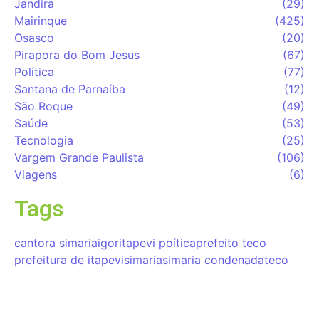
Jandira
(29)
Mairinque
(425)
Osasco
(20)
Pirapora do Bom Jesus
(67)
Política
(77)
Santana de Parnaíba
(12)
São Roque
(49)
Saúde
(53)
Tecnologia
(25)
Vargem Grande Paulista
(106)
Viagens
(6)
Tags
cantora simaria
igor
itapevi poítica
prefeito teco
prefeitura de itapevi
simaria
simaria condenada
teco