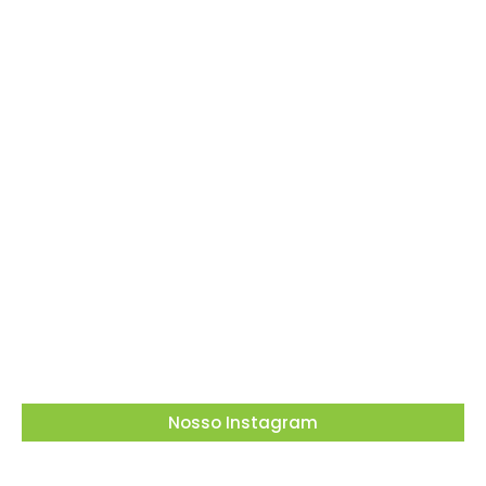
Dia dos Pais tem tributo a Charlie Brown Jr e
lembrança especial em Vargem Grande
Paulista
05/08/2026
Nosso Instagram