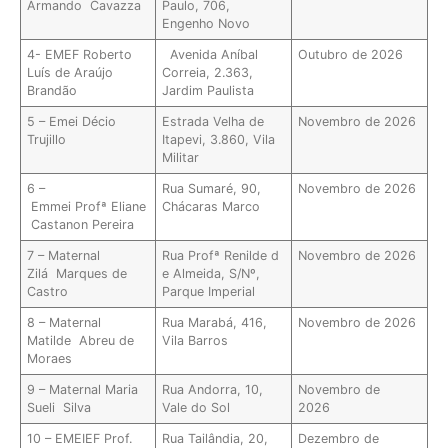
Armando Cavazza
Paulo, 706,
Engenho Novo
4- EMEF Roberto
Avenida Aníbal
Outubro de 2026
Luís de Araújo
Correia, 2.363,
Brandão
Jardim Paulista
5 – Emei Décio
Estrada Velha de
Novembro de 2026
Trujillo
Itapevi, 3.860, Vila
Militar
6 –
Rua Sumaré, 90,
Novembro de 2026
Emmei Profª Eliane
Chácaras Marco
Castanon Pereira
7 – Maternal
Rua Profª Renilde d
Novembro de 2026
Zilá Marques de
e Almeida, S/Nº,
Castro
Parque Imperial
8 – Maternal
Rua Marabá, 416,
Novembro de 2026
Matilde Abreu de
Vila Barros
Moraes
9 – Maternal Maria
Rua Andorra, 10,
Novembro de
Sueli Silva
Vale do Sol
2026
10 – EMEIEF Prof.
Rua Tailândia, 20,
Dezembro de