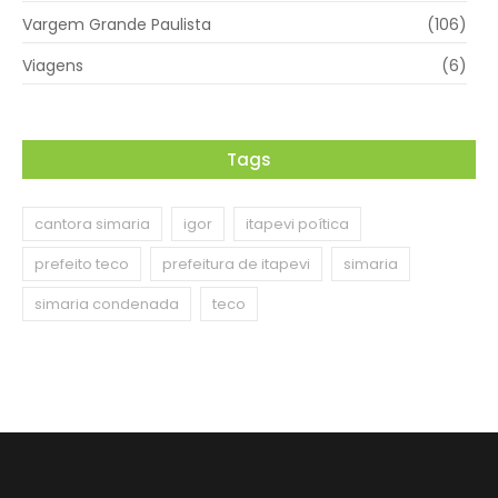
Vargem Grande Paulista
(106)
Viagens
(6)
Tags
cantora simaria
igor
itapevi poítica
prefeito teco
prefeitura de itapevi
simaria
simaria condenada
teco