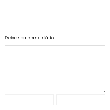
“Conectando Mulheres, Ativando Propósitos” reunirá, em
Barueri, profissionais de diferentes áreas para compartilhar
experiências sobre cuidado,…
Deixe seu comentário