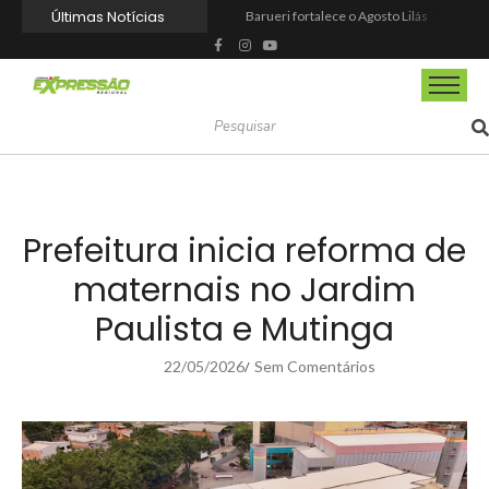
Últimas Notícias
Barueri fortalece o Agosto Lilás com a realização da 1ª Caminhada
Prefeitura reforma praça de lazer no Engenho Novo
Prefeitura inaugura Espaço Motoboy na Aldeia da Serra e amplia rede de apoio à categoria
Campeonato Municipal de Futebol de Campo 2026 abre inscrições para equipes de Mairinque
CIOESTE promove encontro para fortalecer liderança feminina, conexões e transformação social
Programa Viagem Literária incentiva leitura e encanta alunos da rede municipal de Itapevi
Ferrari F355 do Anderson Dick é a mais nova atração do Parque Dream Car de São Roque (SP)
Fundação de Barueri amplia política de inclusão e lança novo projeto educacional
Projeto “O Samba da Casa 26” chega a Itapevi para valorizar a música autoral e fortalecer a cultura local
Itapevi melhora nota no IDEB 2025 e registra maior evolução educacional da região
Prefeitura inicia reforma de
maternais no Jardim
Paulista e Mutinga
22/05/2026
Sem Comentários
/