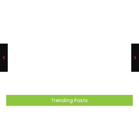
Barueri recebe este mês projeto que
transforma cinema em ferramenta de
educação ambiental
05/08/2026
Trending Posts