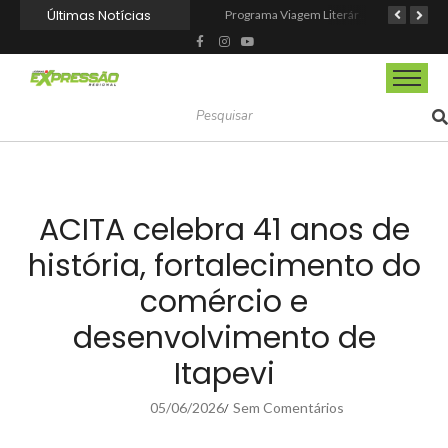
Últimas Notícias
CIOESTE promove encontro para fortalecer liderança feminina, conexões e transformação social
Programa Viagem Literária incentiva leitura e encanta alunos da rede municipal de Itapevi
Ferrari F355 do Anderson Dick é a mais nova atração do Parque Dream Car de São Roque (SP)
ACITA celebra 41 anos de
história, fortalecimento do
comércio e
desenvolvimento de
Itapevi
05/06/2026
Sem Comentários
/