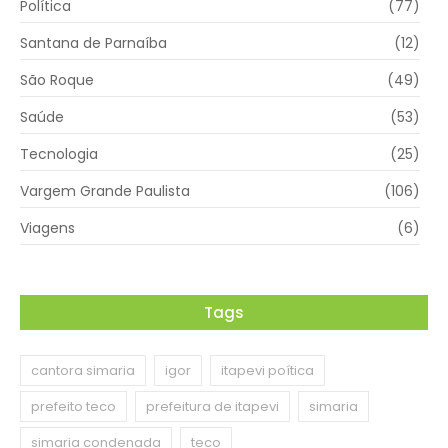
Política
(77)
Santana de Parnaíba
(12)
São Roque
(49)
Saúde
(53)
Tecnologia
(25)
Vargem Grande Paulista
(106)
Viagens
(6)
Tags
cantora simaria
igor
itapevi poítica
prefeito teco
prefeitura de itapevi
simaria
simaria condenada
teco