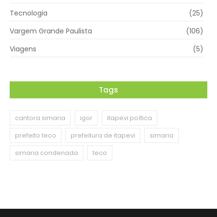
Tecnologia
(25)
Vargem Grande Paulista
(106)
Viagens
(5)
Tags
cantora simaria
igor
itapevi poítica
prefeito teco
prefeitura de itapevi
simaria
simaria condenada
teco