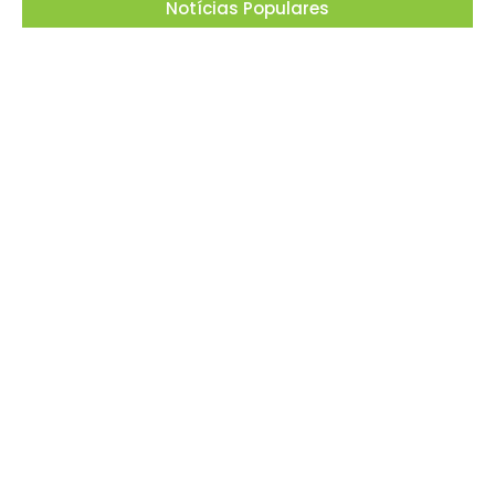
Notícias Populares
Projeto “O Samba da Casa 26” chega a
Itapevi para valorizar a música autoral e
fortalecer a cultura local
06/08/2026