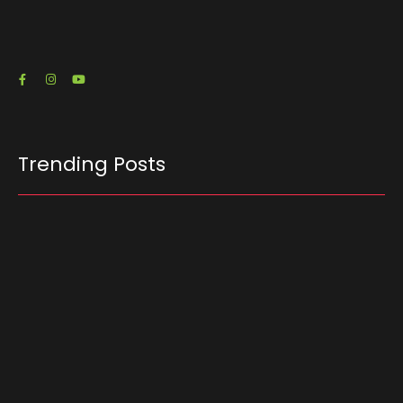
RJ) emitiu três notas fiscais que somam R$…
23/07/2026
Trending Posts