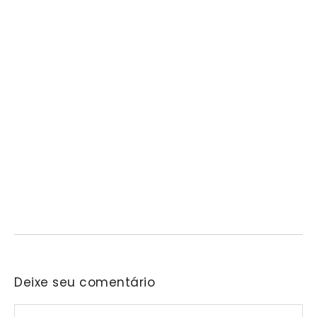
Prefeitura de Mairinque promove palestra em
alusão ao Agosto Lilás no CRAS Vila Barreto
06/08/2026
/
No Comments
Encontro busca conscientizar a população sobre a prevenção e o
enfrentamento da violência contra a mulher.…
Deixe seu comentário