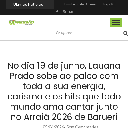
Últimas Notícias
Fundação de Barueri amplia política de inclusão e lança novo projeto educacional
Projeto “O Samba da Casa 26” chega a Itapevi para valorizar a música autoral e fortalecer a cultura local
Itapevi melhora nota no IDEB 2025 e registra maior evolução educacional da região
Prefeitura de Mairinque promove palestra em alusão ao Agosto Lilás no CRAS Vila Barreto
Banco do Povo Paulista oferece crédito para impulsionar empreendedores de Mairinque
GCM de Mairinque prende três pessoas em flagrante por furto de cabos telefônicos após monitoramento do COI
Mairinque conquista título no Torneio de Vôlei Adaptado Feminino 45+
Itapevi forma mais 120 estudantes no Programa Aluno Tutor em Tecnologia Google e alcança 944 alunos capacitados
Semana da Juventude 2026 reúne oportunidades de emprego, esporte, cultura e empreendedorismo em Itapevi
Nova StocKids será inaugurada nesta sexta-feira (7) no Shopping Vila Nova, em Itapevi
No dia 19 de junho, Lauana
Prado sobe ao palco com
toda a sua energia,
carisma e os hits que todo
mundo ama cantar junto
no Arraiá 2026 de Barueri
05/06/2026
Sem Comentários
/